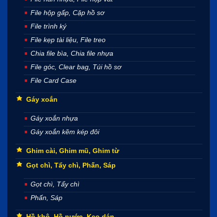
File hộp gấp, Cặp hồ sơ
File trình ký
File kẹp tài liệu, File treo
Chia file bìa, Chia file nhựa
File góc, Clear bag, Túi hồ sơ
File Card Case
Gáy xoắn
Gáy xoắn nhựa
Gáy xoắn kẽm kép đôi
Ghim cài, Ghim mũ, Ghim từ
Gọt chì, Tẩy chì, Phấn, Sáp
Gọt chì, Tẩy chì
Phấn, Sáp
Hồ khô, Hồ nước, Keo dán