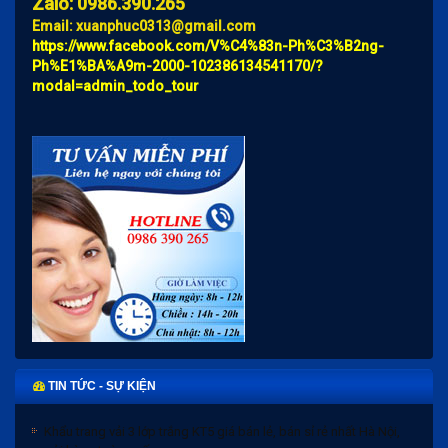
Zalo: 0986.390.265
Email: xuanphuc0313@gmail.com
https://www.facebook.com/V%C4%83n-Ph%C3%B2ng-
Ph%E1%BA%A9m-2000-102386134541170/?
modal=admin_todo_tour
TIN TỨC - SỰ KIỆN
Khẩu trang vải 3 lớp trắng KT5 giá bán lẻ, bán sỉ rẻ nhất Hà Nội,
gửi hàng toàn quốc