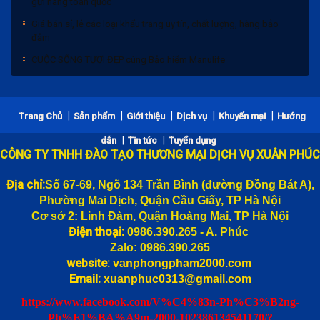
Giá bán sỉ, lẻ các loại khẩu trang uy tín, chất lượng, hàng bảo
đảm
CUỘC SỐNG TƯƠI ĐẸP cùng Bảo hiểm Manulife
Bảng giá bánh trung thu 2020 và Chiết khấu
|
|
|
|
|
Trang Chủ
Sản phẩm
Giới thiệu
Dịch vụ
Khuyến mại
Hướng
Khẩu trang vải 3 lớp trắng KT5 giá bán lẻ, bán sỉ rẻ nhất Hà Nội,
|
|
dẫn
Tin tức
Tuyển dụng
gửi hàng toàn quốc
CÔNG TY TNHH ĐÀO TẠO THƯƠNG MẠI DỊCH VỤ XUÂN PHÚC
Giá bán sỉ, lẻ các loại khẩu trang uy tín, chất lượng, hàng bảo
đảm
Địa chỉ:
Số 67-69, Ngõ 134 Trần Bình (đường
Đồng Bát A),
CUỘC SỐNG TƯƠI ĐẸP cùng Bảo hiểm Manulife
Phường Mai Dịch, Quận Cầu Giấy, TP Hà Nội
Cơ sở 2: Linh Đàm, Quận Hoàng Mai, TP Hà Nội
Điện thoại:
0986.390.265 - A. Phúc
Zalo: 0986.390.265
website:
vanphongpham2000.com
Email:
xuanphuc0313@gmail.com
https://www.facebook.com/V%C4%83n-Ph%C3%B2ng-
Ph%E1%BA%A9m-2000-102386134541170/?