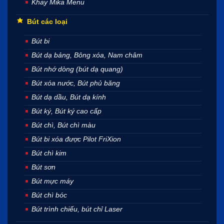
Khay Mika Menu
Bút các loại
Bút bi
Bút dạ bảng, Bông xóa, Nam châm
Bút nhớ dòng (bút dạ quang)
Bút xóa nước, Bút phủ băng
Bút dạ dầu, Bút dạ kính
Bút ký, Bút ký cao cấp
Bút chì, Bút chì màu
Bút bi xóa được Pilot FriXion
Bút chì kim
Bút sơn
Bút mực máy
Bút chì bóc
Bút trình chiếu, bút chỉ Laser