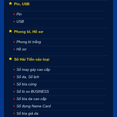
Pin, USB
Pin
USB
Phong bì, Hồ sơ
Phong bì trắng
Hồ sơ
Sổ Hải Tiến các loại
Sổ may gáy cao cấp
Sổ da, Sổ lịch
Sổ bìa cứng
Sổ lò xo BUSINESS
Sổ bìa da cao cấp
Sổ đựng Name Card
Sổ bìa giả da