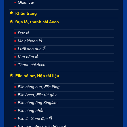
Ghim cài
Khẩu trang
Đục lỗ, thanh cài Acco
Đục lỗ
Máy khoan lỗ
Lưỡi dao đục lỗ
Kìm bấm lỗ
Thanh cài Acco
File hồ sơ, Hộp tài liệu
File càng cua, File lồng
File Acco, File rút gáy
File còng ống KingJim
File còng nhẫn
File lá, Sơmi đục lỗ
File nan nhựa, File hộp vát