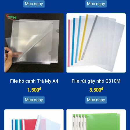
File hở cạnh Trà My A4
File rút gáy nhỏ Q310M
đ
đ
1.500
3.500