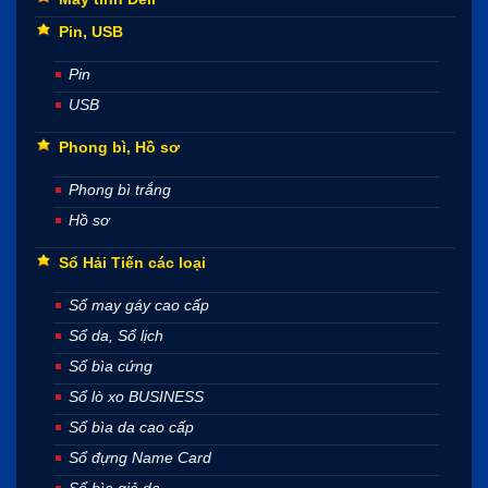
Pin, USB
Pin
USB
Phong bì, Hồ sơ
Phong bì trắng
Hồ sơ
Sổ Hải Tiến các loại
Sổ may gáy cao cấp
Sổ da, Sổ lịch
Sổ bìa cứng
Sổ lò xo BUSINESS
Sổ bìa da cao cấp
Sổ đựng Name Card
Sổ bìa giả da