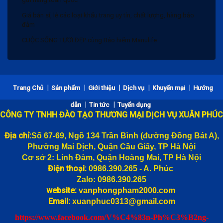
Giá bán sỉ, lẻ các loại khẩu trang uy tín, chất lượng, hàng bảo
đảm
CUỘC SỐNG TƯƠI ĐẸP cùng Bảo hiểm Manulife
Bảng giá bánh trung thu 2020 và Chiết khấu
Khẩu trang vải 3 lớp trắng KT5 giá bán lẻ, bán sỉ rẻ nhất Hà Nội,
gửi hàng toàn quốc
|
|
|
|
|
Trang Chủ
Sản phẩm
Giới thiệu
Dịch vụ
Khuyến mại
Hướng
Giá bán sỉ, lẻ các loại khẩu trang uy tín, chất lượng, hàng bảo
|
|
dẫn
Tin tức
Tuyển dụng
đảm
CÔNG TY TNHH ĐÀO TẠO THƯƠNG MẠI DỊCH VỤ XUÂN PHÚC
CUỘC SỐNG TƯƠI ĐẸP cùng Bảo hiểm Manulife
Địa chỉ:
Số 67-69, Ngõ 134 Trần Bình (đường
Đồng Bát A),
Phường Mai Dịch, Quận Cầu Giấy, TP Hà Nội
Cơ sở 2: Linh Đàm, Quận Hoàng Mai, TP Hà Nội
Điện thoại:
0986.390.265 - A. Phúc
Zalo: 0986.390.265
website:
vanphongpham2000.com
Email:
xuanphuc0313@gmail.com
https://www.facebook.com/V%C4%83n-Ph%C3%B2ng-