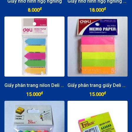
Giấy nhớ hình ngộ nghĩng
Giấy nhớ hình ngộ nghĩng (6 tập/dây)
đ
đ
8.000
18.000
Giấy phân trang nilon Deli 5 màu
Giấy phân trang giấy Deli 5 màu
đ
đ
15.000
15.000