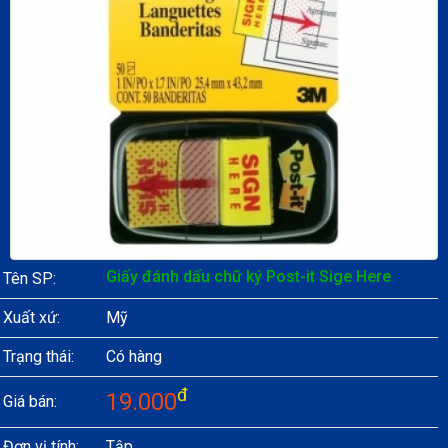
Giấy đánh dấu chữ ký Post-it Sige Here
Tên SP:
Xuất xứ:
Mỹ
Trạng thái:
Có hàng
đ
19.000
Giá bán:
Đơn vị tính:
Tập