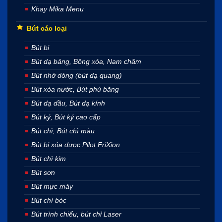
Khay Mika Menu
Bút các loại
Bút bi
Bút dạ bảng, Bông xóa, Nam châm
Bút nhớ dòng (bút dạ quang)
Bút xóa nước, Bút phủ băng
Bút dạ dầu, Bút dạ kính
Bút ký, Bút ký cao cấp
Bút chì, Bút chì màu
Bút bi xóa được Pilot FriXion
Bút chì kim
Bút sơn
Bút mực máy
Bút chì bóc
Bút trình chiếu, bút chỉ Laser