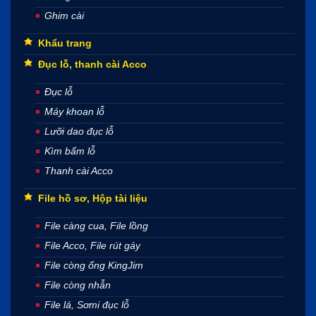
Ghim cài
Khẩu trang
Đục lỗ, thanh cài Acco
Đục lỗ
Máy khoan lỗ
Lưỡi dao đục lỗ
Kìm bấm lỗ
Thanh cài Acco
File hồ sơ, Hộp tài liệu
File càng cua, File lồng
File Acco, File rút gáy
File còng ống KingJim
File còng nhẫn
File lá, Sơmi đục lỗ