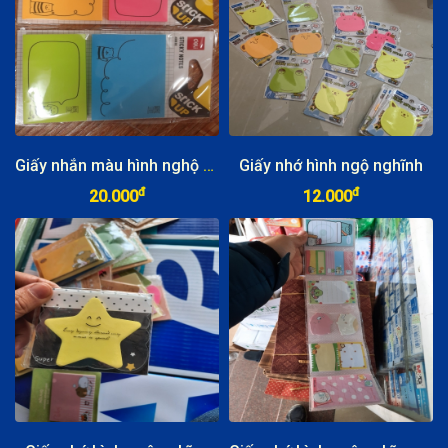
Giấy nhắn màu hình nghộ nghĩnh Deli A55502
Giấy nhớ hình ngộ nghĩnh
đ
đ
20.000
12.000