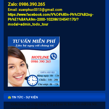
Zalo: 0986.390.265
Email: xuanphuc0313@gmail.com
https://www.facebook.com/V%C4%83n-Ph%C3%B2ng-
Ph%E1%BA%A9m-2000-102386134541170/?
modal=admin_todo_tour
Khẩu trang vải 3 lớp trắng KT5 giá bán lẻ, bán sỉ rẻ nhất Hà Nội,
TIN TỨC - SỰ KIỆN
gửi hàng toàn quốc