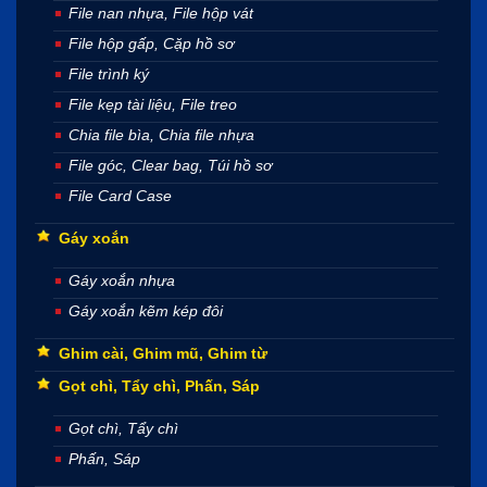
File nan nhựa, File hộp vát
File hộp gấp, Cặp hồ sơ
File trình ký
File kẹp tài liệu, File treo
Chia file bìa, Chia file nhựa
File góc, Clear bag, Túi hồ sơ
File Card Case
Gáy xoắn
Gáy xoắn nhựa
Gáy xoắn kẽm kép đôi
Ghim cài, Ghim mũ, Ghim từ
Gọt chì, Tẩy chì, Phấn, Sáp
Gọt chì, Tẩy chì
Phấn, Sáp