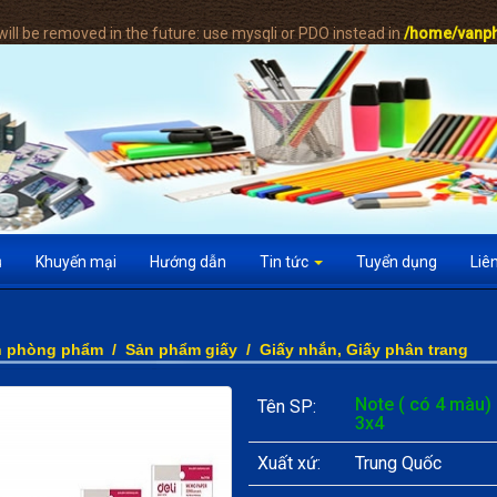
ill be removed in the future: use mysqli or PDO instead in
/home/vanph
ụ
Khuyến mại
Hướng dẫn
Tin tức
Tuyển dụng
Liê
n phòng phẩm
/
Sản phẩm giấy
/
Giấy nhắn, Giấy phân trang
Note ( có 4 màu) 
Tên SP:
3x4
Xuất xứ:
Trung Quốc