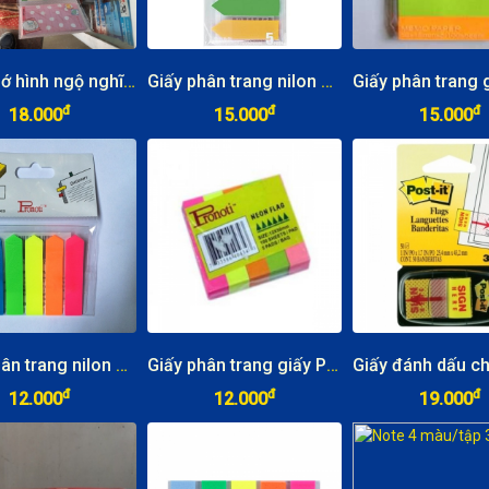
Giấy nhớ hình ngộ nghĩng (6 tập/dây)
Giấy phân trang nilon Deli 5 màu
đ
đ
đ
18.000
15.000
15.000
Giấy phân trang nilon Pronoti 5 màu
Giấy phân trang giấy Pronoti 5 màu
đ
đ
đ
12.000
12.000
19.000