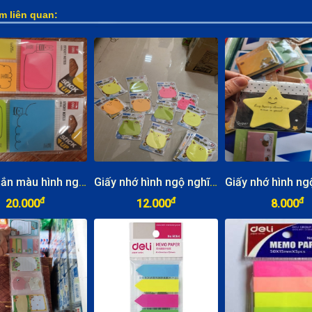
m liên quan:
Giấy nhắn màu hình nghộ nghĩnh Deli A55502
Giấy nhớ hình ngộ nghĩnh
đ
đ
đ
20.000
12.000
8.000