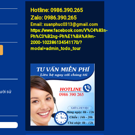
Hotline: 0986.390.265
Zalo: 0986.390.265
Email: xuanphuc0313@gmail.com
https://www.facebook.com/V%C4%83n-
Ph%C3%B2ng-Ph%E1%BA%A9m-
2000-102386134541170/?
modal=admin_todo_tour
gười sử