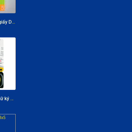
CUỘC SỐNG TƯƠI ĐẸP cùng Bảo
hiểm Manulife
Giấy phân trang giấy Deli 5 màu
Giấy đánh dấu chữ ký Post-it Sige Here