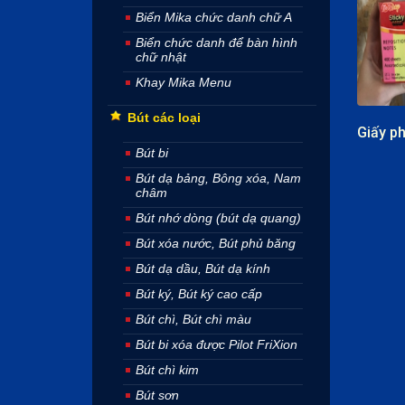
Biển Mika chức danh chữ A
Biển chức danh để bàn hình
chữ nhật
Khay Mika Menu
Bút các loại
Bút bi
Bút dạ bảng, Bông xóa, Nam
châm
Bút nhớ dòng (bút dạ quang)
Bút xóa nước, Bút phủ băng
Bút dạ dầu, Bút dạ kính
Bút ký, Bút ký cao cấp
Bút chì, Bút chì màu
Bút bi xóa được Pilot FriXion
Bút chì kim
Bút sơn