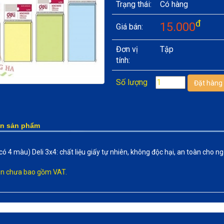
Trạng thái:
Có hàng
đ
15.000
Giá bán:
Đơn vị
Tập
tính:
Số lượng
in sản phẩm
(có 4 màu) Deli 3x4: chất liệu giấy tự nhiên, không độc hại, an toàn cho n
rên chưa bao gồm VAT.