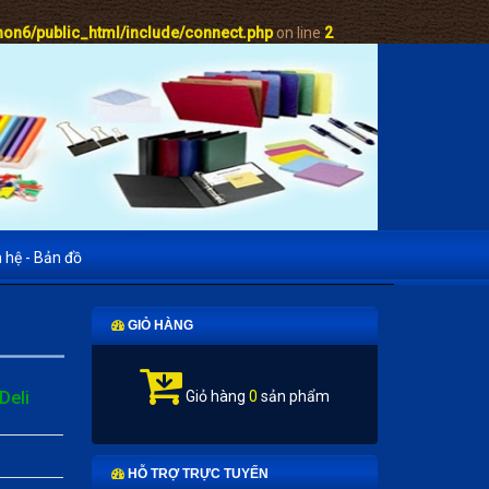
on6/public_html/include/connect.php
on line
2
n hệ - Bản đồ
GIỎ HÀNG
Deli
Giỏ hàng
0
sản phẩm
HỖ TRỢ TRỰC TUYẾN