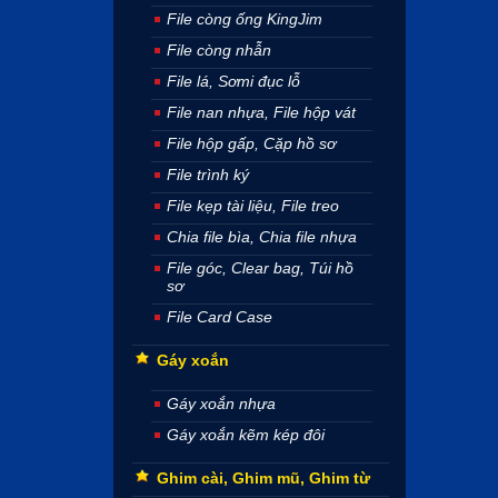
File còng ống KingJim
File còng nhẫn
File lá, Sơmi đục lỗ
File nan nhựa, File hộp vát
File hộp gấp, Cặp hồ sơ
File trình ký
File kẹp tài liệu, File treo
Chia file bìa, Chia file nhựa
File góc, Clear bag, Túi hồ
sơ
File Card Case
Gáy xoắn
Gáy xoắn nhựa
Gáy xoắn kẽm kép đôi
Ghim cài, Ghim mũ, Ghim từ