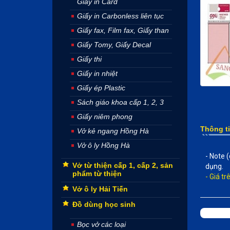
Giấy in Card
Giấy in Carbonless liên tục
Giấy fax, Film fax, Giấy than
Giấy Tomy, Giấy Decal
Giấy thi
Giấy in nhiệt
Giấy ép Plastic
Sách giáo khoa cấp 1, 2, 3
Giấy niêm phong
Thông t
Vở kẻ ngang Hồng Hà
Vở ô ly Hồng Hà
- Note 
Vở từ thiện cấp 1, cấp 2, sản
dụng.
phẩm từ thiện
- Giá t
Vở ô ly Hải Tiến
Đồ dùng học sinh
Bọc vở các loại