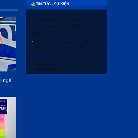
TIN TỨC - SỰ KIỆN
Khẩu trang vải 3 lớp trắng KT5 giá
bán lẻ, bán sỉ rẻ nhất Hà Nội, gửi
hàng toàn quốc
Giá bán sỉ, lẻ các loại khẩu trang uy
tín, chất lượng, hàng bảo đảm
CUỘC SỐNG TƯƠI ĐẸP cùng Bảo
hiểm Manulife
Giấy nhớ hình ngộ nghĩng
Bảng giá bánh trung thu 2020 và
Chiết khấu
Khẩu trang vải 3 lớp trắng KT5 giá
bán lẻ, bán sỉ rẻ nhất Hà Nội, gửi
hàng toàn quốc
Giá bán sỉ, lẻ các loại khẩu trang uy
tín, chất lượng, hàng bảo đảm