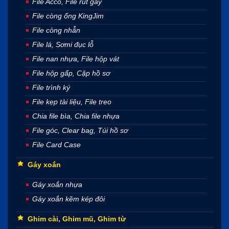
File Acco, File rút gáy
File còng ống KingJim
File còng nhẫn
File lá, Sơmi đục lỗ
File nan nhựa, File hộp vát
File hộp gấp, Cặp hồ sơ
File trình ký
File kẹp tài liệu, File treo
Chia file bìa, Chia file nhựa
File góc, Clear bag, Túi hồ sơ
File Card Case
Gáy xoắn
Gáy xoắn nhựa
Gáy xoắn kẽm kép đôi
Ghim cài, Ghim mũ, Ghim từ