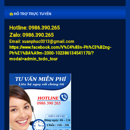
HỖ TRỢ TRỰC TUYẾN
Hotline: 0986.390.265
Zalo: 0986.390.265
Email: xuanphuc0313@gmail.com
https://www.facebook.com/V%C4%83n-Ph%C3%B2ng-
Ph%E1%BA%A9m-2000-102386134541170/?
modal=admin_todo_tour