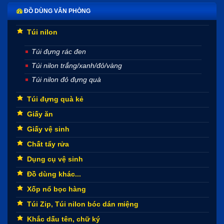
ĐỒ DÙNG VĂN PHÒNG
Túi nilon
Túi đựng rác đen
Túi nilon trắng/xanh/đỏ/vàng
Túi nilon đỏ đựng quà
Túi đựng quà kẻ
Giấy ăn
Giấy vệ sinh
Chất tẩy rửa
Dụng cụ vệ sinh
Đồ dùng khác...
Xốp nổ bọc hàng
Túi Zip, Túi nilon bóc dán miệng
Khắc dấu tên, chữ ký