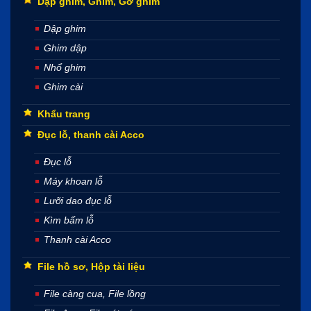
Dập ghim, Ghim, Gỡ ghim
Dập ghim
Ghim dập
Nhổ ghim
Ghim cài
Khẩu trang
Đục lỗ, thanh cài Acco
Đục lỗ
Máy khoan lỗ
Lưỡi dao đục lỗ
Kìm bấm lỗ
Thanh cài Acco
File hồ sơ, Hộp tài liệu
File càng cua, File lồng