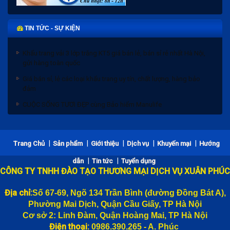
TIN TỨC - SỰ KIỆN
Khẩu trang vải 3 lớp trắng KT5 giá bán lẻ, bán sỉ rẻ nhất Hà Nội,
gửi hàng toàn quốc
Giá bán sỉ, lẻ các loại khẩu trang uy tín, chất lượng, hàng bảo
đảm
CUỘC SỐNG TƯƠI ĐẸP cùng Bảo hiểm Manulife
Bảng giá bánh trung thu 2020 và Chiết khấu
|
|
|
|
|
Trang Chủ
Sản phẩm
Giới thiệu
Dịch vụ
Khuyến mại
Hướng
Khẩu trang vải 3 lớp trắng KT5 giá bán lẻ, bán sỉ rẻ nhất Hà Nội,
|
|
dẫn
Tin tức
Tuyển dụng
gửi hàng toàn quốc
CÔNG TY TNHH ĐÀO TẠO THƯƠNG MẠI DỊCH VỤ XUÂN PHÚC
Giá bán sỉ, lẻ các loại khẩu trang uy tín, chất lượng, hàng bảo
đảm
Địa chỉ:
Số 67-69, Ngõ 134 Trần Bình (đường
Đồng Bát A),
Phường Mai Dịch, Quận Cầu Giấy, TP Hà Nội
CUỘC SỐNG TƯƠI ĐẸP cùng Bảo hiểm Manulife
Cơ sở 2: Linh Đàm, Quận Hoàng Mai, TP Hà Nội
Điện thoại:
0986.390.265 - A. Phúc