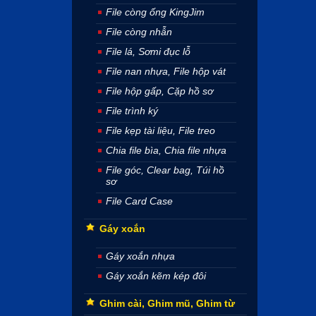
File còng ống KingJim
File còng nhẫn
File lá, Sơmi đục lỗ
File nan nhựa, File hộp vát
File hộp gấp, Cặp hồ sơ
File trình ký
File kẹp tài liệu, File treo
Chia file bìa, Chia file nhựa
File góc, Clear bag, Túi hồ
sơ
File Card Case
Gáy xoắn
Gáy xoắn nhựa
Gáy xoắn kẽm kép đôi
Ghim cài, Ghim mũ, Ghim từ