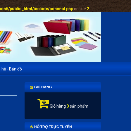
on6/public_html/include/connect.php
on line
2
n hệ - Bản đồ
GIỎ HÀNG
Giỏ hàng
0
sản phẩm
HỖ TRỢ TRỰC TUYẾN