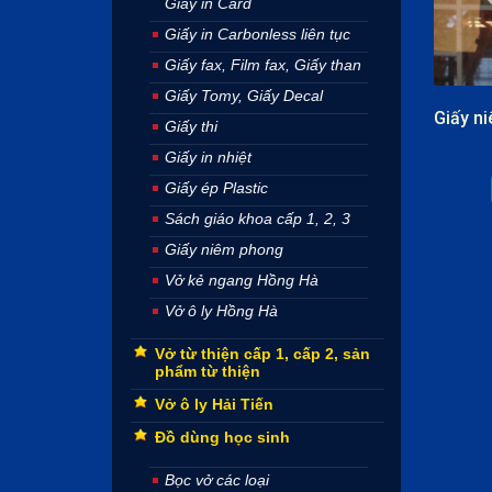
Giấy in Card
Giấy in Carbonless liên tục
Giấy fax, Film fax, Giấy than
Giấy Tomy, Giấy Decal
Giấy thi
Giấy in nhiệt
Giấy ép Plastic
Sách giáo khoa cấp 1, 2, 3
Giấy niêm phong
Vở kẻ ngang Hồng Hà
Vở ô ly Hồng Hà
Vở từ thiện cấp 1, cấp 2, sản
phẩm từ thiện
Vở ô ly Hải Tiến
Đồ dùng học sinh
Bọc vở các loại