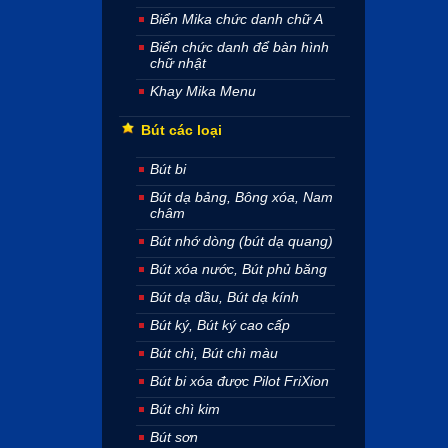
Biển Mika chức danh chữ A
Biển chức danh để bàn hình
chữ nhật
Khay Mika Menu
Bút các loại
Bút bi
Bút dạ bảng, Bông xóa, Nam
châm
Bút nhớ dòng (bút dạ quang)
Bút xóa nước, Bút phủ băng
Bút dạ dầu, Bút dạ kính
Bút ký, Bút ký cao cấp
Bút chì, Bút chì màu
Bút bi xóa được Pilot FriXion
Bút chì kim
Bút sơn