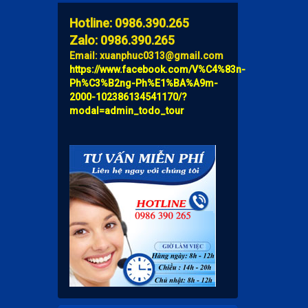
Hotline: 0986.390.265
Zalo: 0986.390.265
Email: xuanphuc0313@gmail.com
https://www.facebook.com/V%C4%83n-
Ph%C3%B2ng-Ph%E1%BA%A9m-
2000-102386134541170/?
modal=admin_todo_tour