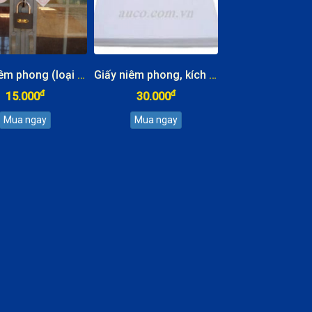
Giấy niêm phong (loại bé)
Giấy niêm phong, kích thước 19x25cm (
đ
đ
15.000
30.000