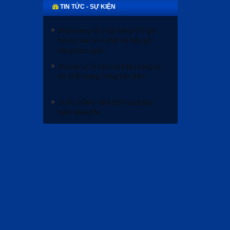
TIN TỨC - SỰ KIỆN
Khẩu trang vải 3 lớp trắng KT5 giá
bán lẻ, bán sỉ rẻ nhất Hà Nội, gửi
hàng toàn quốc
Giá bán sỉ, lẻ các loại khẩu trang uy
tín, chất lượng, hàng bảo đảm
CUỘC SỐNG TƯƠI ĐẸP cùng Bảo
hiểm Manulife
Bảng giá bánh trung thu 2020 và
Chiết khấu
Khẩu trang vải 3 lớp trắng KT5 giá
bán lẻ, bán sỉ rẻ nhất Hà Nội, gửi
hàng toàn quốc
Giá bán sỉ, lẻ các loại khẩu trang uy
tín, chất lượng, hàng bảo đảm