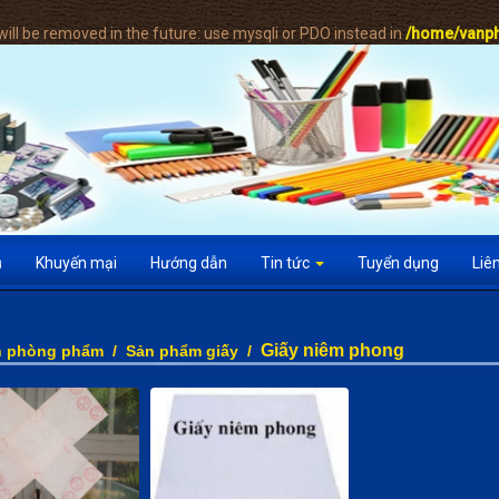
ill be removed in the future: use mysqli or PDO instead in
/home/vanph
ụ
Khuyến mại
Hướng dẫn
Tin tức
Tuyển dụng
Liê
Giấy niêm phong
n phòng phẩm
/
Sản phẩm giấy
/