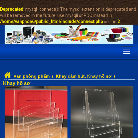
Deprecated
: mysql_connect(): The mysql extension is deprecated and
will be removed in the future: use mysqli or PDO instead in
/home/vanphon6/public_html/include/connect.php
on line
2
Toggl
navig
Văn phòng phẩm
/
Khay cắm bút, Khay hồ sơ
/
Khay hồ sơ