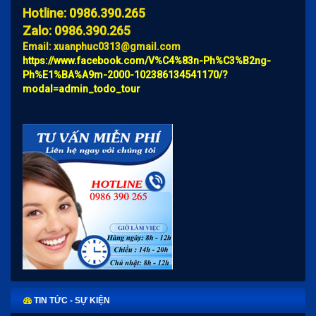
Hotline: 0986.390.265
Zalo: 0986.390.265
Email: xuanphuc0313@gmail.com
https://www.facebook.com/V%C4%83n-Ph%C3%B2ng-
Ph%E1%BA%A9m-2000-102386134541170/?
modal=admin_todo_tour
TIN TỨC - SỰ KIỆN