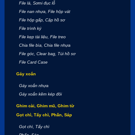
File lá, Sơmi đục lỗ
File nan nhựa, File hộp vát
File hộp gấp, Cặp hồ sơ
File trình ký
File kẹp tài liệu, File treo
Chia file bìa, Chia file nhựa
File góc, Clear bag, Túi hồ sơ
File Card Case
Gáy xoắn
Gáy xoắn nhựa
Gáy xoắn kẽm kép đôi
Ghim cài, Ghim mũ, Ghim từ
Gọt chì, Tẩy chì, Phấn, Sáp
Gọt chì, Tẩy chì
Phấn, Sáp