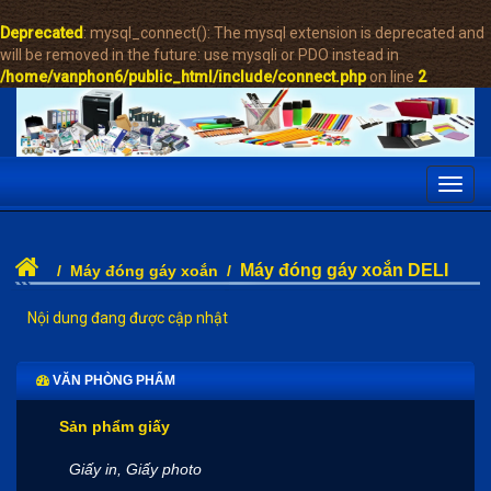
Deprecated
: mysql_connect(): The mysql extension is deprecated and
will be removed in the future: use mysqli or PDO instead in
/home/vanphon6/public_html/include/connect.php
on line
2
Toggl
navig
Máy đóng gáy xoắn DELI
/
Máy đóng gáy xoắn
/
Nội dung đang được cập nhật
VĂN PHÒNG PHẨM
Sản phẩm giấy
Giấy in, Giấy photo