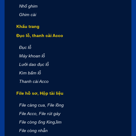
Nhổ ghim
Ghim cài
Khẩu trang
Đục lỗ, thanh cài Acco
Đục lỗ
Máy khoan lỗ
Lưỡi dao đục lỗ
Kìm bấm lỗ
Thanh cài Acco
File hồ sơ, Hộp tài liệu
File càng cua, File lồng
File Acco, File rút gáy
File còng ống KingJim
File còng nhẫn