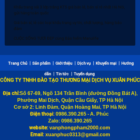
Khẩu trang vải 3 lớp trắng KT5 giá bán lẻ, bán sỉ rẻ nhất Hà Nội,
gửi hàng toàn quốc
Giá bán sỉ, lẻ các loại khẩu trang uy tín, chất lượng, hàng bảo
đảm
CUỘC SỐNG TƯƠI ĐẸP cùng Bảo hiểm Manulife
Bảng giá bánh trung thu 2020 và Chiết khấu
|
|
|
|
|
Trang Chủ
Sản phẩm
Giới thiệu
Dịch vụ
Khuyến mại
Hướng
Khẩu trang vải 3 lớp trắng KT5 giá bán lẻ, bán sỉ rẻ nhất Hà Nội,
gửi hàng toàn quốc
|
|
dẫn
Tin tức
Tuyển dụng
CÔNG TY TNHH ĐÀO TẠO THƯƠNG MẠI DỊCH VỤ XUÂN PHÚC
Giá bán sỉ, lẻ các loại khẩu trang uy tín, chất lượng, hàng bảo
đảm
Địa chỉ:
Số 67-69, Ngõ 134 Trần Bình (đường
Đồng Bát A),
CUỘC SỐNG TƯƠI ĐẸP cùng Bảo hiểm Manulife
Phường Mai Dịch, Quận Cầu Giấy, TP Hà Nội
Cơ sở 2: Linh Đàm, Quận Hoàng Mai, TP Hà Nội
Điện thoại:
0986.390.265 - A. Phúc
Zalo: 0986.390.265
website:
vanphongpham2000.com
Email:
xuanphuc0313@gmail.com