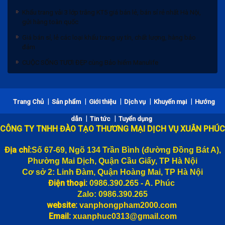
Khẩu trang vải 3 lớp trắng KT5 giá bán lẻ, bán sỉ rẻ nhất Hà Nội,
gửi hàng toàn quốc
Giá bán sỉ, lẻ các loại khẩu trang uy tín, chất lượng, hàng bảo
đảm
CUỘC SỐNG TƯƠI ĐẸP cùng Bảo hiểm Manulife
Bảng giá bánh trung thu 2020 và Chiết khấu
|
|
|
|
|
Trang Chủ
Sản phẩm
Giới thiệu
Dịch vụ
Khuyến mại
Hướng
Khẩu trang vải 3 lớp trắng KT5 giá bán lẻ, bán sỉ rẻ nhất Hà Nội,
|
|
dẫn
Tin tức
Tuyển dụng
gửi hàng toàn quốc
CÔNG TY TNHH ĐÀO TẠO THƯƠNG MẠI DỊCH VỤ XUÂN PHÚC
Giá bán sỉ, lẻ các loại khẩu trang uy tín, chất lượng, hàng bảo
đảm
Địa chỉ:
Số 67-69, Ngõ 134 Trần Bình (đường
Đồng Bát A),
Phường Mai Dịch, Quận Cầu Giấy, TP Hà Nội
CUỘC SỐNG TƯƠI ĐẸP cùng Bảo hiểm Manulife
Cơ sở 2: Linh Đàm, Quận Hoàng Mai, TP Hà Nội
Điện thoại:
0986.390.265 - A. Phúc
Zalo: 0986.390.265
website:
vanphongpham2000.com
Email:
xuanphuc0313@gmail.com