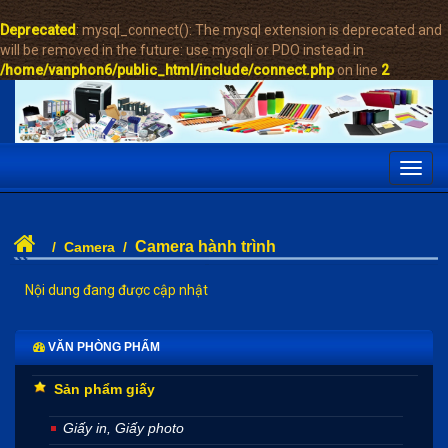
Deprecated
: mysql_connect(): The mysql extension is deprecated and
will be removed in the future: use mysqli or PDO instead in
/home/vanphon6/public_html/include/connect.php
on line
2
Toggl
navig
Camera hành trình
/
Camera
/
Nội dung đang được cập nhật
VĂN PHÒNG PHẨM
Sản phẩm giấy
Giấy in, Giấy photo