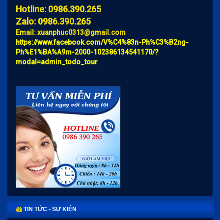
Hotline: 0986.390.265
Zalo: 0986.390.265
Email: xuanphuc0313@gmail.com
https://www.facebook.com/V%C4%83n-Ph%C3%B2ng-
Ph%E1%BA%A9m-2000-102386134541170/?
modal=admin_todo_tour
TIN TỨC - SỰ KIỆN