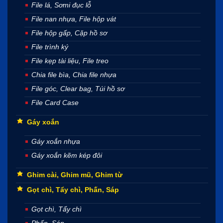
File lá, Sơmi đục lỗ
File nan nhựa, File hộp vát
File hộp gấp, Cặp hồ sơ
File trình ký
File kẹp tài liệu, File treo
Chia file bìa, Chia file nhựa
File góc, Clear bag, Túi hồ sơ
File Card Case
Gáy xoắn
Gáy xoắn nhựa
Gáy xoắn kẽm kép đôi
Ghim cài, Ghim mũ, Ghim từ
Gọt chì, Tẩy chì, Phấn, Sáp
Gọt chì, Tẩy chì
Phấn, Sáp