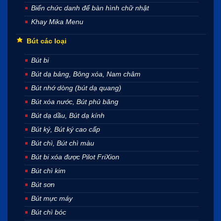
Biển chức danh để bàn hình chữ nhật
Khay Mika Menu
Bút các loại
Bút bi
Bút dạ bảng, Bông xóa, Nam châm
Bút nhớ dòng (bút dạ quang)
Bút xóa nước, Bút phủ băng
Bút dạ dầu, Bút dạ kính
Bút ký, Bút ký cao cấp
Bút chì, Bút chì màu
Bút bi xóa được Pilot FriXion
Bút chì kim
Bút sơn
Bút mực máy
Bút chì bóc