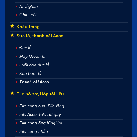
Nhổ ghim
Ghim cài
Khẩu trang
Đục lỗ, thanh cài Acco
Đục lỗ
Máy khoan lỗ
Lưỡi dao đục lỗ
Kìm bấm lỗ
Thanh cài Acco
File hồ sơ, Hộp tài liệu
File càng cua, File lồng
File Acco, File rút gáy
File còng ống KingJim
File còng nhẫn