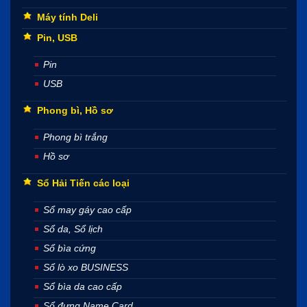
Máy tính Deli
Pin, USB
Pin
USB
Phong bì, Hồ sơ
Phong bì trắng
Hồ sơ
Sổ Hải Tiến các loại
Sổ may gáy cao cấp
Sổ da, Sổ lịch
Sổ bìa cứng
Sổ lò xo BUSINESS
Sổ bìa da cao cấp
Sổ đựng Name Card