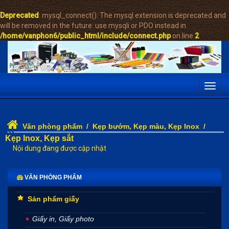
Deprecated
: mysql_connect(): The mysql extension is deprecated and
will be removed in the future: use mysqli or PDO instead in
/home/vanphon6/public_html/include/connect.php
on line
2
Toggl
navig
Văn phòng phẩm
/
Kẹp bướm, Kẹp màu, Kẹp Inox
/
Kẹp Inox, Kẹp sắt
Nội dung đang được cập nhật
VĂN PHÒNG PHẨM
Sản phẩm giấy
Giấy in, Giấy photo