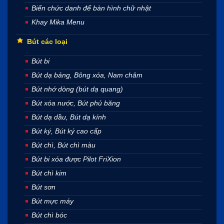
Biển chức danh để bàn hình chữ nhật
Khay Mika Menu
Bút các loại
Bút bi
Bút dạ bảng, Bông xóa, Nam châm
Bút nhớ dòng (bút dạ quang)
Bút xóa nước, Bút phủ băng
Bút dạ dầu, Bút dạ kính
Bút ký, Bút ký cao cấp
Bút chì, Bút chì màu
Bút bi xóa được Pilot FriXion
Bút chì kim
Bút sơn
Bút mực máy
Bút chì bóc