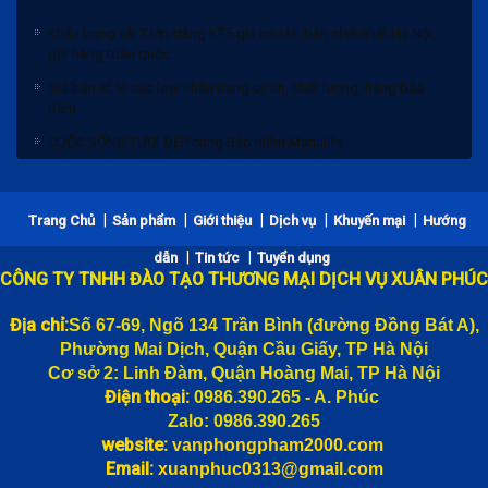
Khẩu trang vải 3 lớp trắng KT5 giá bán lẻ, bán sỉ rẻ nhất Hà Nội,
gửi hàng toàn quốc
Giá bán sỉ, lẻ các loại khẩu trang uy tín, chất lượng, hàng bảo
đảm
CUỘC SỐNG TƯƠI ĐẸP cùng Bảo hiểm Manulife
|
|
|
|
|
Trang Chủ
Sản phẩm
Giới thiệu
Dịch vụ
Khuyến mại
Hướng
|
|
dẫn
Tin tức
Tuyển dụng
CÔNG TY TNHH ĐÀO TẠO THƯƠNG MẠI DỊCH VỤ XUÂN PHÚC
Địa chỉ:
Số 67-69, Ngõ 134 Trần Bình (đường
Đồng Bát A),
Phường Mai Dịch, Quận Cầu Giấy, TP Hà Nội
Cơ sở 2: Linh Đàm, Quận Hoàng Mai, TP Hà Nội
Điện thoại:
0986.390.265 - A. Phúc
Zalo: 0986.390.265
website:
vanphongpham2000.com
Email:
xuanphuc0313@gmail.com