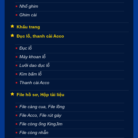
Nhổ ghim
Ghim cài
Khẩu trang
Đục lỗ, thanh cài Acco
Đục lỗ
Máy khoan lỗ
Lưỡi dao đục lỗ
Kìm bấm lỗ
Thanh cài Acco
File hồ sơ, Hộp tài liệu
File càng cua, File lồng
File Acco, File rút gáy
File còng ống KingJim
File còng nhẫn