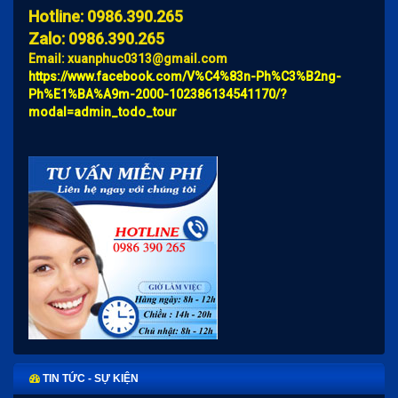
Hotline: 0986.390.265
Zalo: 0986.390.265
Email: xuanphuc0313@gmail.com
https://www.facebook.com/V%C4%83n-Ph%C3%B2ng-
Ph%E1%BA%A9m-2000-102386134541170/?
modal=admin_todo_tour
Khẩu trang vải 3 lớp trắng KT5 giá bán lẻ, bán sỉ rẻ nhất Hà Nội,
gửi hàng toàn quốc
Giá bán sỉ, lẻ các loại khẩu trang uy tín, chất lượng, hàng bảo
đảm
CUỘC SỐNG TƯƠI ĐẸP cùng Bảo hiểm Manulife
Bảng giá bánh trung thu 2020 và Chiết khấu
TIN TỨC - SỰ KIỆN