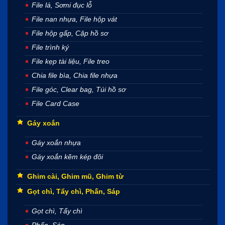
File lá, Sơmi đục lỗ
File nan nhựa, File hộp vát
File hộp gấp, Cặp hồ sơ
File trình ký
File kẹp tài liệu, File treo
Chia file bìa, Chia file nhựa
File góc, Clear bag, Túi hồ sơ
File Card Case
Gáy xoắn
Gáy xoắn nhựa
Gáy xoắn kẽm kép đôi
Ghim cài, Ghim mũ, Ghim từ
Gọt chì, Tẩy chì, Phấn, Sáp
Gọt chì, Tẩy chì
Phấn, Sáp