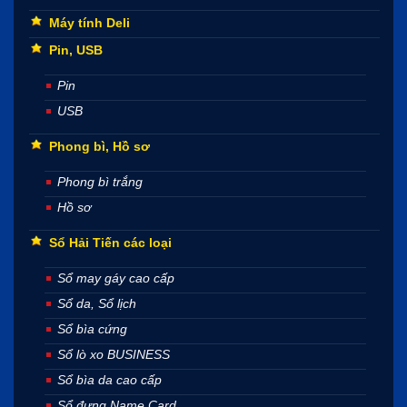
Máy tính Deli
Pin, USB
Pin
USB
Phong bì, Hồ sơ
Phong bì trắng
Hồ sơ
Sổ Hải Tiến các loại
Sổ may gáy cao cấp
Sổ da, Sổ lịch
Sổ bìa cứng
Sổ lò xo BUSINESS
Sổ bìa da cao cấp
Sổ đựng Name Card