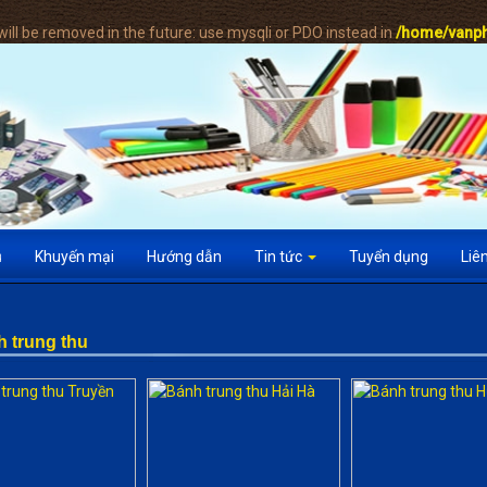
ill be removed in the future: use mysqli or PDO instead in
/home/vanph
ụ
Khuyến mại
Hướng dẫn
Tin tức
Tuyển dụng
Liê
 trung thu