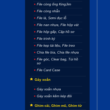
File còng ống KingJim
File còng nhẫn
File lá, Sơmi đục lỗ
File nan nhựa, File hộp vát
File hộp gấp, Cặp hồ sơ
File trình ký
File kẹp tài liệu, File treo
Chia file bìa, Chia file nhựa
File góc, Clear bag, Túi hồ
sơ
File Card Case
Gáy xoắn
Gáy xoắn nhựa
Gáy xoắn kẽm kép đôi
Ghim cài, Ghim mũ, Ghim từ