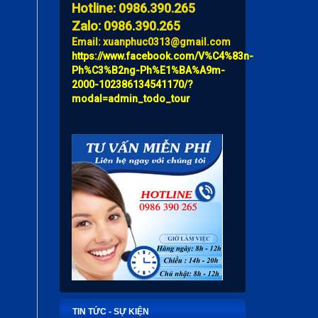
Hotline: 0986.390.265
Zalo: 0986.390.265
Email: xuanphuc0313@gmail.com
https://www.facebook.com/V%C4%83n-
Ph%C3%B2ng-Ph%E1%BA%A9m-
2000-102386134541170/?
modal=admin_todo_tour
TIN TỨC - SỰ KIỆN