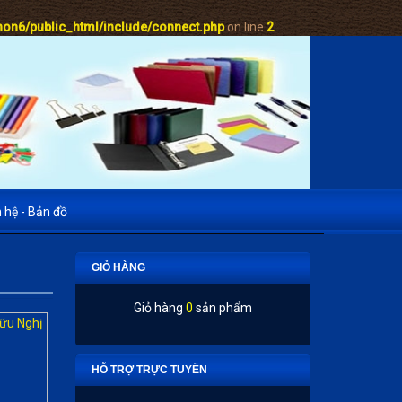
on6/public_html/include/connect.php
on line
2
n hệ - Bản đồ
GIỎ HÀNG
Giỏ hàng
0
sản phẩm
HỖ TRỢ TRỰC TUYẾN