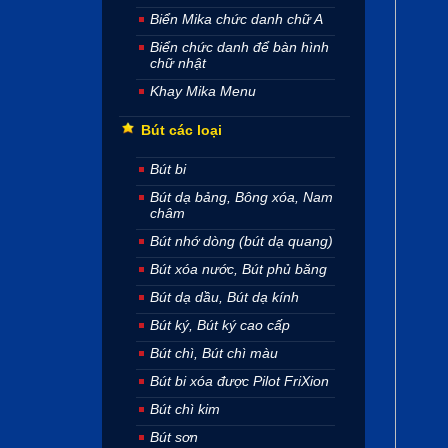
Biển Mika chức danh chữ A
Biển chức danh để bàn hình
chữ nhật
Khay Mika Menu
Bút các loại
Bút bi
Bút dạ bảng, Bông xóa, Nam
châm
Bút nhớ dòng (bút dạ quang)
Bút xóa nước, Bút phủ băng
Bút dạ dầu, Bút dạ kính
Bút ký, Bút ký cao cấp
Bút chì, Bút chì màu
Bút bi xóa được Pilot FriXion
Bút chì kim
Bút sơn