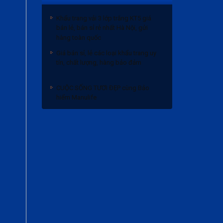
Khẩu trang vải 3 lớp trắng KT5 giá
bán lẻ, bán sỉ rẻ nhất Hà Nội, gửi
hàng toàn quốc
Giá bán sỉ, lẻ các loại khẩu trang uy
tín, chất lượng, hàng bảo đảm
CUỘC SỐNG TƯƠI ĐẸP cùng Bảo
hiểm Manulife
Bảng giá bánh trung thu 2020 và
Chiết khấu
Khẩu trang vải 3 lớp trắng KT5 giá
bán lẻ, bán sỉ rẻ nhất Hà Nội, gửi
hàng toàn quốc
Giá bán sỉ, lẻ các loại khẩu trang uy
tín, chất lượng, hàng bảo đảm
CUỘC SỐNG TƯƠI ĐẸP cùng Bảo