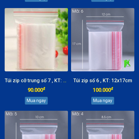
Túi zip cỡ trung số 7 , KT: 14x20cm
Túi zip số 6 , KT: 12x17cm
đ
đ
90.000
100.000