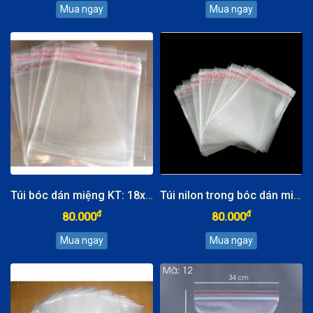
Túi bóc dán miệng KT: 18x28cm
Túi nilon trong bóc dán miệng, KT: 13x23cm
đ
đ
80.000
80.000