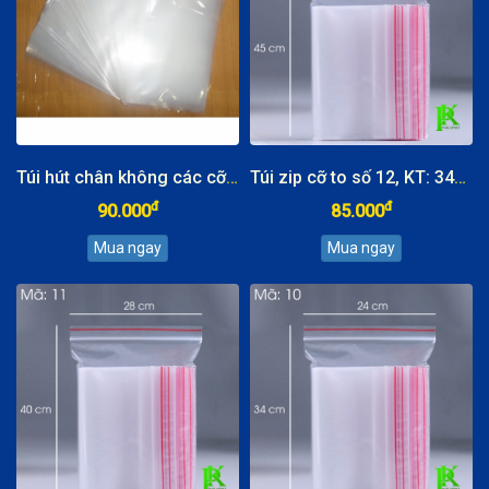
Túi hút chân không các cỡ, đựng được (0,5kg, 1kg, 1,5kg, 2kg, 2,5kg, 3kg, 4kg, 5kg)
Túi zip cỡ to số 12, KT: 34x45cm
đ
đ
90.000
85.000