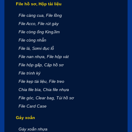
File hồ sơ, Hộp tài liệu
File càng cua, File lồng
File Acco, File rút gáy
File còng ống KingJim
File còng nhẫn
File lá, Sơmi đục lỗ
File nan nhựa, File hộp vát
File hộp gấp, Cặp hồ sơ
File trình ký
File kẹp tài liệu, File treo
Chia file bìa, Chia file nhựa
File góc, Clear bag, Túi hồ sơ
File Card Case
Gáy xoắn
Gáy xoắn nhựa