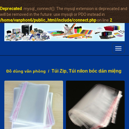
Deprecated
: mysql_connect(): The mysql extension is deprecated and
will be removed in the future: use mysqli or PDO instead in
/home/vanphon6/public_html/include/connect.php
on line
2
Toggl
navig
Túi Zip, Túi nilon bóc dán miệng
Đồ dùng văn phòng
/