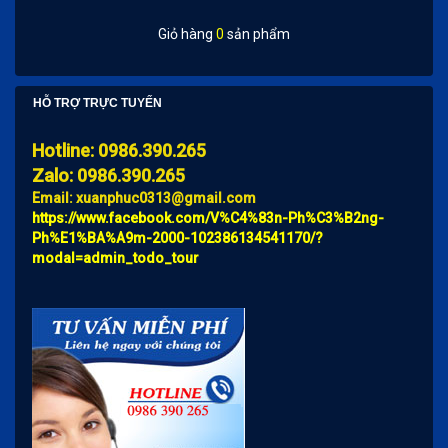
Giỏ hàng
0
sản phẩm
HỖ TRỢ TRỰC TUYẾN
Hotline: 0986.390.265
Zalo: 0986.390.265
Email: xuanphuc0313@gmail.com
https://www.facebook.com/V%C4%83n-Ph%C3%B2ng-
Ph%E1%BA%A9m-2000-102386134541170/?
modal=admin_todo_tour