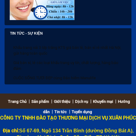
TIN TỨC - SỰ KIỆN
Khẩu trang vải 3 lớp trắng KT5 giá bán lẻ, bán sỉ rẻ nhất Hà Nội,
gửi hàng toàn quốc
Giá bán sỉ, lẻ các loại khẩu trang uy tín, chất lượng, hàng bảo
đảm
CUỘC SỐNG TƯƠI ĐẸP cùng Bảo hiểm Manulife
Bảng giá bánh trung thu 2020 và Chiết khấu
|
|
|
|
|
Trang Chủ
Sản phẩm
Giới thiệu
Dịch vụ
Khuyến mại
Hướng
Khẩu trang vải 3 lớp trắng KT5 giá bán lẻ, bán sỉ rẻ nhất Hà Nội,
|
|
dẫn
Tin tức
Tuyển dụng
gửi hàng toàn quốc
CÔNG TY TNHH ĐÀO TẠO THƯƠNG MẠI DỊCH VỤ XUÂN PHÚC
Giá bán sỉ, lẻ các loại khẩu trang uy tín, chất lượng, hàng bảo
đảm
Địa chỉ:
Số 67-69, Ngõ 134 Trần Bình (đường
Đồng Bát A),