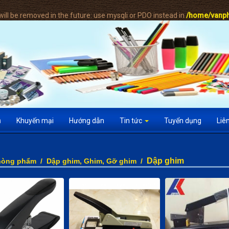
ill be removed in the future: use mysqli or PDO instead in
/home/vanph
ụ
Khuyến mại
Hướng dẫn
Tin tức
Tuyển dụng
Liê
Dập ghim
hòng phẩm
/
Dập ghim, Ghim, Gỡ ghim
/