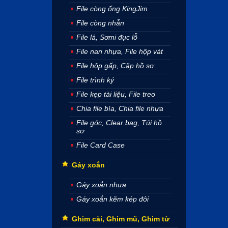
File còng ống KingJim
File còng nhẫn
File lá, Sơmi đục lỗ
File nan nhựa, File hộp vát
File hộp gấp, Cặp hồ sơ
File trình ký
File kẹp tài liệu, File treo
Chia file bìa, Chia file nhựa
File góc, Clear bag, Túi hồ
sơ
File Card Case
Gáy xoắn
Gáy xoắn nhựa
Gáy xoắn kẽm kép đôi
Ghim cài, Ghim mũ, Ghim từ