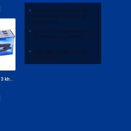
Khẩu trang vải 3 lớp trắng KT5 giá
bán lẻ, bán sỉ rẻ nhất Hà Nội, gửi
hàng toàn quốc
Giá bán sỉ, lẻ các loại khẩu trang uy
tín, chất lượng, hàng bảo đảm
CUỘC SỐNG TƯƠI ĐẸP cùng Bảo
hiểm Manulife
Bảng giá bánh trung thu 2020 và
Chiết khấu
Dập ghim Deli số 3 không xoay
Khẩu trang vải 3 lớp trắng KT5 giá
bán lẻ, bán sỉ rẻ nhất Hà Nội, gửi
hàng toàn quốc
Giá bán sỉ, lẻ các loại khẩu trang uy
tín, chất lượng, hàng bảo đảm
CUỘC SỐNG TƯƠI ĐẸP cùng Bảo