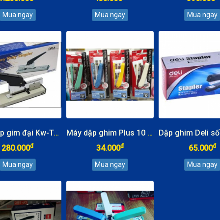
Máy dập gim đại Kw-TriO 120 tờ 50 SA
Máy dập ghim Plus 10 kèm ghim
đ
đ
đ
280.000
34.000
65.000