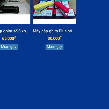
Máy dập ghim số 3 xoay Deli
Máy dập ghim Plus số 10
đ
đ
65.000
30.000