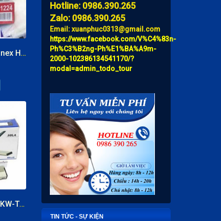
Hotline: 0986.390.265
Zalo: 0986.390.265
Email: xuanphuc0313@gmail.com
https://www.facebook.com/V%C4%83n-
Ph%C3%B2ng-Ph%E1%BA%A9m-
Máy dập ghim Kanex HD-1224 dập 240 tờ
2000-102386134541170/?
modal=admin_todo_tour
Máy dập gim đại KW-TriO 50LA dập 250 tờ
TIN TỨC - SỰ KIỆN