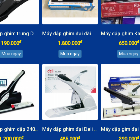
Máy dập ghim trung Deli 0391 dập 70 tờ
Máy dập ghim đại dài KWtrio 5000 dập 240 tờ
đ
đ
đ
190.000
1.800.000
650.000
Máy dập ghim dập 240 tờ Kw-TriO 5005
Máy dập ghim đại Deli 240 tờ 0395
đ
đ
đ
1.200.000
485.000
390.000