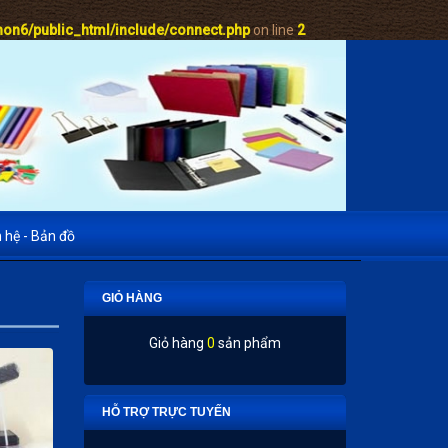
on6/public_html/include/connect.php
on line
2
n hệ - Bản đồ
GIỎ HÀNG
Giỏ hàng
0
sản phẩm
HỖ TRỢ TRỰC TUYẾN