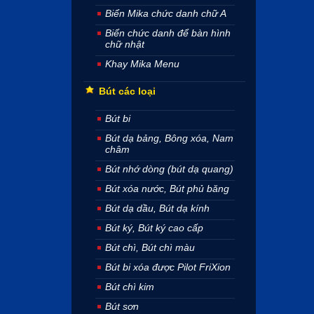
Biển Mika chức danh chữ A
Biển chức danh để bàn hình
chữ nhật
Khay Mika Menu
Bút các loại
Bút bi
Bút dạ bảng, Bông xóa, Nam
châm
Bút nhớ dòng (bút dạ quang)
Bút xóa nước, Bút phủ băng
Bút dạ dầu, Bút dạ kính
Bút ký, Bút ký cao cấp
Bút chì, Bút chì màu
Bút bi xóa được Pilot FriXion
Bút chì kim
Bút sơn