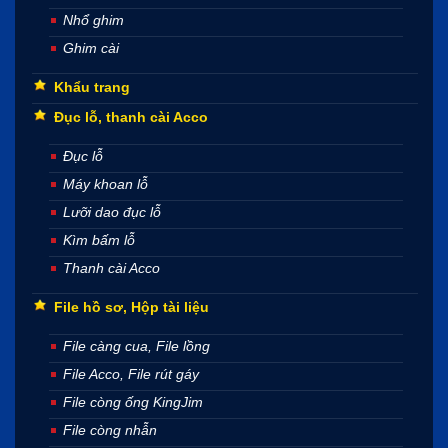
Nhổ ghim
Ghim cài
Khẩu trang
Đục lỗ, thanh cài Acco
Đục lỗ
Máy khoan lỗ
Lưỡi dao đục lỗ
Kìm bấm lỗ
Thanh cài Acco
File hồ sơ, Hộp tài liệu
File càng cua, File lồng
File Acco, File rút gáy
File còng ống KingJim
File còng nhẫn