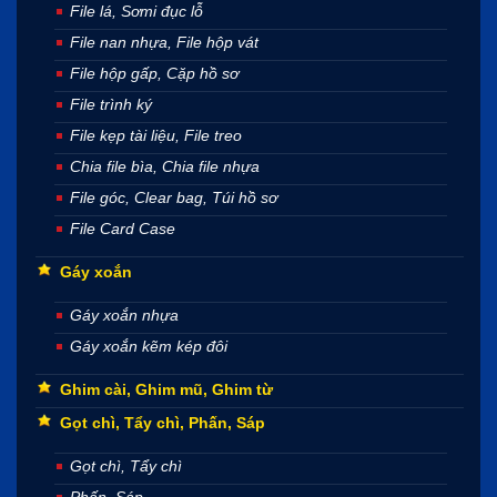
File lá, Sơmi đục lỗ
File nan nhựa, File hộp vát
File hộp gấp, Cặp hồ sơ
File trình ký
File kẹp tài liệu, File treo
Chia file bìa, Chia file nhựa
File góc, Clear bag, Túi hồ sơ
File Card Case
Gáy xoắn
Gáy xoắn nhựa
Gáy xoắn kẽm kép đôi
Ghim cài, Ghim mũ, Ghim từ
Gọt chì, Tẩy chì, Phấn, Sáp
Gọt chì, Tẩy chì
Phấn, Sáp