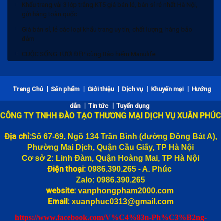
Khẩu trang vải 3 lớp trắng KT5 giá bán lẻ, bán sỉ rẻ nhất Hà Nội,
gửi hàng toàn quốc
Giá bán sỉ, lẻ các loại khẩu trang uy tín, chất lượng, hàng bảo
đảm
CUỘC SỐNG TƯƠI ĐẸP cùng Bảo hiểm Manulife
|
|
|
|
|
Trang Chủ
Sản phẩm
Giới thiệu
Dịch vụ
Khuyến mại
Hướng
|
|
dẫn
Tin tức
Tuyển dụng
CÔNG TY TNHH ĐÀO TẠO THƯƠNG MẠI DỊCH VỤ XUÂN PHÚC
Địa chỉ:
Số 67-69, Ngõ 134 Trần Bình (đường
Đồng Bát A),
Phường Mai Dịch, Quận Cầu Giấy, TP Hà Nội
Cơ sở 2: Linh Đàm, Quận Hoàng Mai, TP Hà Nội
Điện thoại:
0986.390.265 - A. Phúc
Zalo: 0986.390.265
website:
vanphongpham2000.com
Email:
xuanphuc0313@gmail.com
https://www.facebook.com/V%C4%83n-Ph%C3%B2ng-