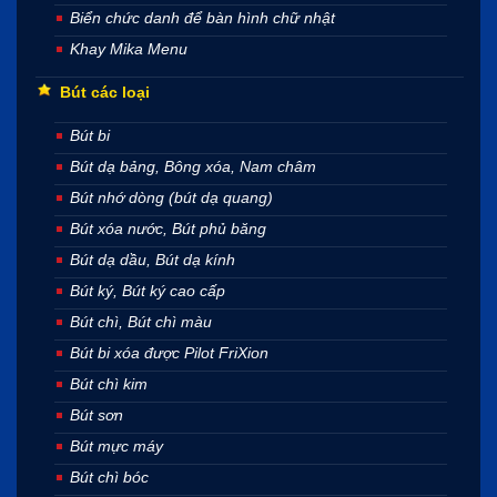
Biển chức danh để bàn hình chữ nhật
Khay Mika Menu
Bút các loại
Bút bi
Bút dạ bảng, Bông xóa, Nam châm
Bút nhớ dòng (bút dạ quang)
Bút xóa nước, Bút phủ băng
Bút dạ dầu, Bút dạ kính
Bút ký, Bút ký cao cấp
Bút chì, Bút chì màu
Bút bi xóa được Pilot FriXion
Bút chì kim
Bút sơn
Bút mực máy
Bút chì bóc