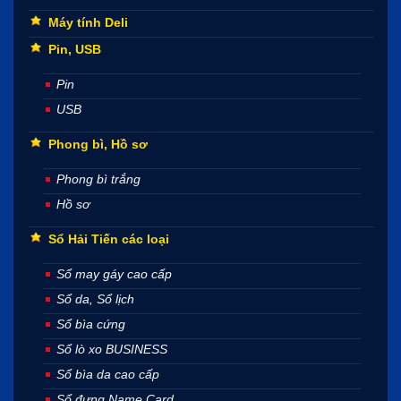
Máy tính Deli
Pin, USB
Pin
USB
Phong bì, Hồ sơ
Phong bì trắng
Hồ sơ
Sổ Hải Tiến các loại
Sổ may gáy cao cấp
Sổ da, Sổ lịch
Sổ bìa cứng
Sổ lò xo BUSINESS
Sổ bìa da cao cấp
Sổ đựng Name Card