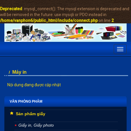
Deprecated
: mysql_connect(): The mysql extension is deprecated and
will be removed in the future: use mysqli or PDO instead in
/home/vanphon6/public_html/include/connect.php
on line
2
Toggl
navig
Máy in
/
Nội dung đang được cập nhật
VĂN PHÒNG PHẨM
Sản phẩm giấy
Giấy in, Giấy photo