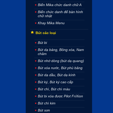
Biển Mika chức danh chữ A
Biển chức danh để bàn hình
chữ nhật
Khay Mika Menu
Bút các loại
Bút bi
Bút dạ bảng, Bông xóa, Nam
châm
Bút nhớ dòng (bút dạ quang)
Bút xóa nước, Bút phủ băng
Bút dạ dầu, Bút dạ kính
Bút ký, Bút ký cao cấp
Bút chì, Bút chì màu
Bút bi xóa được Pilot FriXion
Bút chì kim
Bút sơn