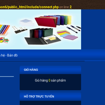
on6/public_html/include/connect.php
on line
2
n hệ - Bản đồ
GIỎ HÀNG
Giỏ hàng
0
sản phẩm
HỖ TRỢ TRỰC TUYẾN