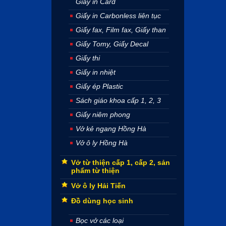
Giấy in Card
Giấy in Carbonless liên tục
Giấy fax, Film fax, Giấy than
Giấy Tomy, Giấy Decal
Giấy thi
Giấy in nhiệt
Giấy ép Plastic
Sách giáo khoa cấp 1, 2, 3
Giấy niêm phong
Vở kẻ ngang Hồng Hà
Vở ô ly Hồng Hà
Vở từ thiện cấp 1, cấp 2, sản
phẩm từ thiện
Vở ô ly Hải Tiến
Đồ dùng học sinh
Bọc vở các loại