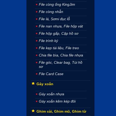
File còng ống KingJim
File còng nhẫn
File lá, Sơmi đục lỗ
File nan nhựa, File hộp vát
File hộp gấp, Cặp hồ sơ
File trình ký
File kẹp tài liệu, File treo
Chia file bìa, Chia file nhựa
File góc, Clear bag, Túi hồ
sơ
File Card Case
Gáy xoắn
Gáy xoắn nhựa
Gáy xoắn kẽm kép đôi
Ghim cài, Ghim mũ, Ghim từ