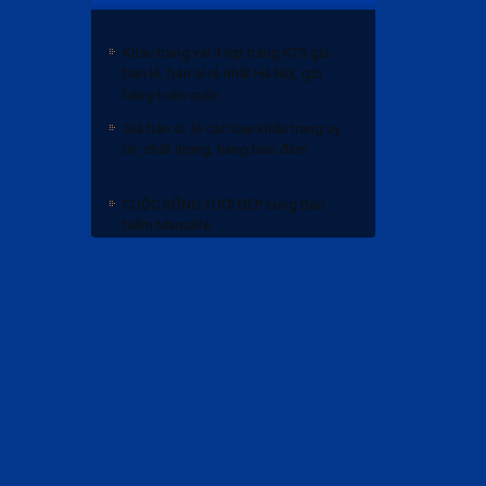
Khẩu trang vải 3 lớp trắng KT5 giá
bán lẻ, bán sỉ rẻ nhất Hà Nội, gửi
hàng toàn quốc
Giá bán sỉ, lẻ các loại khẩu trang uy
tín, chất lượng, hàng bảo đảm
CUỘC SỐNG TƯƠI ĐẸP cùng Bảo
hiểm Manulife
Bảng giá bánh trung thu 2020 và
Chiết khấu
Khẩu trang vải 3 lớp trắng KT5 giá
bán lẻ, bán sỉ rẻ nhất Hà Nội, gửi
hàng toàn quốc
Giá bán sỉ, lẻ các loại khẩu trang uy
tín, chất lượng, hàng bảo đảm