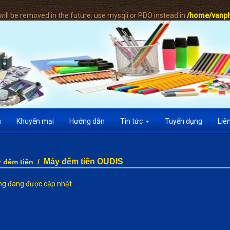
ill be removed in the future: use mysqli or PDO instead in
/home/vanph
ụ
Khuyến mại
Hướng dẫn
Tin tức
Tuyển dụng
Liê
Máy đếm tiền OUDIS
 đếm tiền
/
g đang được cập nhật