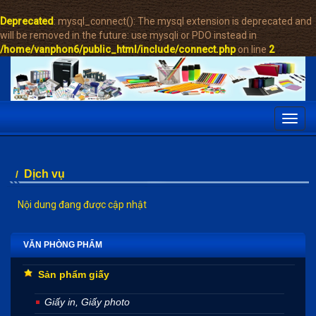
Deprecated
: mysql_connect(): The mysql extension is deprecated and
will be removed in the future: use mysqli or PDO instead in
/home/vanphon6/public_html/include/connect.php
on line
2
Toggl
navig
Dịch vụ
/
Nội dung đang được cập nhật
VĂN PHÒNG PHẨM
Sản phẩm giấy
Giấy in, Giấy photo