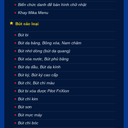
Biển chức danh để bàn hình chữ nhật
Khay Mika Menu
Bút các loại
Bút bi
Bút dạ bảng, Bông xóa, Nam châm
Bút nhớ dòng (bút dạ quang)
Bút xóa nước, Bút phủ băng
Bút dạ dầu, Bút dạ kính
Bút ký, Bút ký cao cấp
Bút chì, Bút chì màu
Bút bi xóa được Pilot FriXion
Bút chì kim
Bút sơn
Bút mực máy
Bút chì bóc