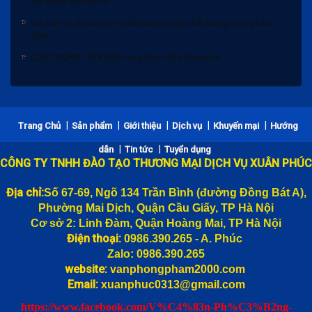
Giá bán sỉ, lẻ các loại khẩu trang uy tín, chất lượng, hàng bảo
đảm
CUỘC SỐNG TƯƠI ĐẸP cùng Bảo hiểm Manulife
Bảng giá bánh trung thu 2020 và Chiết khấu
Khẩu trang vải 3 lớp trắng KT5 giá bán lẻ, bán sỉ rẻ nhất Hà Nội,
|
|
|
|
|
Trang Chủ
Sản phẩm
Giới thiệu
Dịch vụ
Khuyến mại
Hướng
gửi hàng toàn quốc
|
|
dẫn
Tin tức
Tuyển dụng
Giá bán sỉ, lẻ các loại khẩu trang uy tín, chất lượng, hàng bảo
CÔNG TY TNHH ĐÀO TẠO THƯƠNG MẠI DỊCH VỤ XUÂN PHÚC
đảm
CUỘC SỐNG TƯƠI ĐẸP cùng Bảo hiểm Manulife
Địa chỉ:
Số 67-69, Ngõ 134 Trần Bình (đường
Đồng Bát A),
Phường Mai Dịch, Quận Cầu Giấy, TP Hà Nội
Cơ sở 2: Linh Đàm, Quận Hoàng Mai, TP Hà Nội
Điện thoại:
0986.390.265 - A. Phúc
Zalo: 0986.390.265
website:
vanphongpham2000.com
Email:
xuanphuc0313@gmail.com
https://www.facebook.com/V%C4%83n-Ph%C3%B2ng-