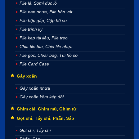
File lá, Sơmi đục lỗ
File nan nhựa, File hộp vát
File hộp gấp, Cặp hồ sơ
File trình ký
File kẹp tài liệu, File treo
Chia file bìa, Chia file nhựa
File góc, Clear bag, Túi hồ sơ
File Card Case
Gáy xoắn
Gáy xoắn nhựa
Gáy xoắn kẽm kép đôi
Ghim cài, Ghim mũ, Ghim từ
Gọt chì, Tẩy chì, Phấn, Sáp
Gọt chì, Tẩy chì
Phấn, Sáp