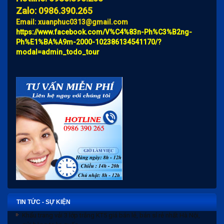
Zalo: 0986.390.265
Email: xuanphuc0313@gmail.com
https://www.facebook.com/V%C4%83n-Ph%C3%B2ng-
Ph%E1%BA%A9m-2000-102386134541170/?
modal=admin_todo_tour
TIN TỨC - SỰ KIỆN
Khẩu trang vải 3 lớp trắng KT5 giá bán lẻ, bán sỉ rẻ nhất Hà Nội,
gửi hàng toàn quốc