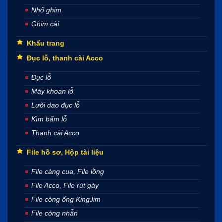
Nhổ ghim
Ghim cài
Khẩu trang
Đục lỗ, thanh cài Acco
Đục lỗ
Máy khoan lỗ
Lưỡi dao đục lỗ
Kìm bấm lỗ
Thanh cài Acco
File hồ sơ, Hộp tài liệu
File càng cua, File lồng
File Acco, File rút gáy
File còng ống KingJim
File còng nhẫn