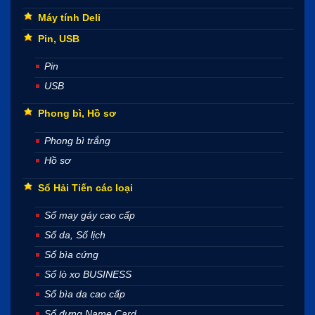
Máy tính Deli
Pin, USB
Pin
USB
Phong bì, Hồ sơ
Phong bì trắng
Hồ sơ
Sổ Hải Tiến các loại
Sổ may gáy cao cấp
Sổ da, Sổ lịch
Sổ bìa cứng
Sổ lò xo BUSINESS
Sổ bìa da cao cấp
Sổ đựng Name Card