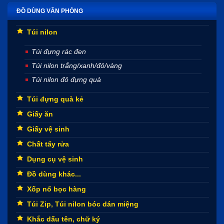
ĐỒ DÙNG VĂN PHÒNG
Túi nilon
Túi đựng rác đen
Túi nilon trắng/xanh/đỏ/vàng
Túi nilon đỏ đựng quà
Túi đựng quà kẻ
Giấy ăn
Giấy vệ sinh
Chất tẩy rửa
Dụng cụ vệ sinh
Đồ dùng khác...
Xốp nổ bọc hàng
Túi Zip, Túi nilon bóc dán miệng
Khắc dấu tên, chữ ký