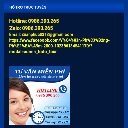
HỖ TRỢ TRỰC TUYẾN
Hotline: 0986.390.265
Zalo: 0986.390.265
Email: xuanphuc0313@gmail.com
https://www.facebook.com/V%C4%83n-Ph%C3%B2ng-
Ph%E1%BA%A9m-2000-102386134541170/?
modal=admin_todo_tour