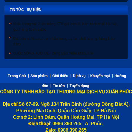
TIN TỨC - SỰ KIỆN
Khẩu trang vải 3 lớp trắng KT5 giá bán lẻ, bán sỉ rẻ nhất Hà Nội,
gửi hàng toàn quốc
Giá bán sỉ, lẻ các loại khẩu trang uy tín, chất lượng, hàng bảo
đảm
CUỘC SỐNG TƯƠI ĐẸP cùng Bảo hiểm Manulife
Bảng giá bánh trung thu 2020 và Chiết khấu
|
|
|
|
|
Trang Chủ
Sản phẩm
Giới thiệu
Dịch vụ
Khuyến mại
Hướng
Khẩu trang vải 3 lớp trắng KT5 giá bán lẻ, bán sỉ rẻ nhất Hà Nội,
|
|
dẫn
Tin tức
Tuyển dụng
gửi hàng toàn quốc
CÔNG TY TNHH ĐÀO TẠO THƯƠNG MẠI DỊCH VỤ XUÂN PHÚC
Giá bán sỉ, lẻ các loại khẩu trang uy tín, chất lượng, hàng bảo
đảm
Địa chỉ:
Số 67-69, Ngõ 134 Trần Bình (đường
Đồng Bát A),
Phường Mai Dịch, Quận Cầu Giấy, TP Hà Nội
CUỘC SỐNG TƯƠI ĐẸP cùng Bảo hiểm Manulife
Cơ sở 2: Linh Đàm, Quận Hoàng Mai, TP Hà Nội
Điện thoại:
0986.390.265 - A. Phúc
Zalo: 0986.390.265