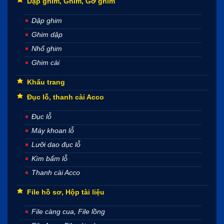
Dập ghim, Ghim, Gỡ ghim
Dập ghim
Ghim dập
Nhổ ghim
Ghim cài
Khẩu trang
Đục lỗ, thanh cài Acco
Đục lỗ
Máy khoan lỗ
Lưỡi dao đục lỗ
Kìm bấm lỗ
Thanh cài Acco
File hồ sơ, Hộp tài liệu
File càng cua, File lồng