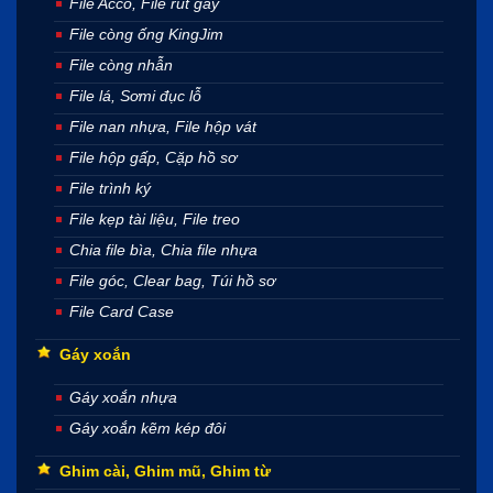
File Acco, File rút gáy
File còng ống KingJim
File còng nhẫn
File lá, Sơmi đục lỗ
File nan nhựa, File hộp vát
File hộp gấp, Cặp hồ sơ
File trình ký
File kẹp tài liệu, File treo
Chia file bìa, Chia file nhựa
File góc, Clear bag, Túi hồ sơ
File Card Case
Gáy xoắn
Gáy xoắn nhựa
Gáy xoắn kẽm kép đôi
Ghim cài, Ghim mũ, Ghim từ