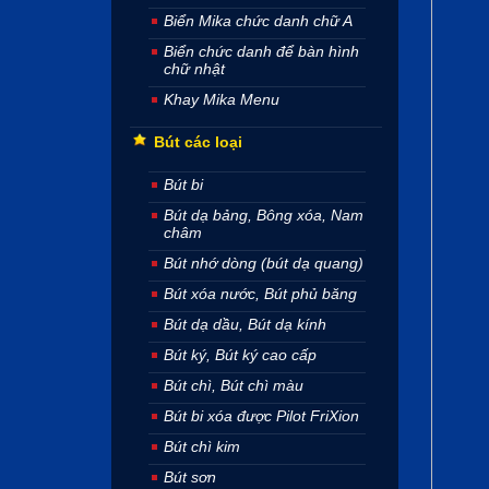
Biển Mika chức danh chữ A
Biển chức danh để bàn hình
chữ nhật
Khay Mika Menu
Bút các loại
Bút bi
Bút dạ bảng, Bông xóa, Nam
châm
Bút nhớ dòng (bút dạ quang)
Bút xóa nước, Bút phủ băng
Bút dạ dầu, Bút dạ kính
Bút ký, Bút ký cao cấp
Bút chì, Bút chì màu
Bút bi xóa được Pilot FriXion
Bút chì kim
Bút sơn