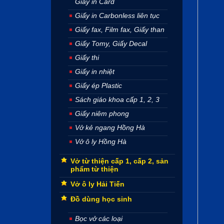
Giấy in Card
Giấy in Carbonless liên tục
Giấy fax, Film fax, Giấy than
Giấy Tomy, Giấy Decal
Giấy thi
Giấy in nhiệt
Giấy ép Plastic
Sách giáo khoa cấp 1, 2, 3
Giấy niêm phong
Vở kẻ ngang Hồng Hà
Vở ô ly Hồng Hà
Vở từ thiện cấp 1, cấp 2, sản
phẩm từ thiện
Vở ô ly Hải Tiến
Đồ dùng học sinh
Bọc vở các loại