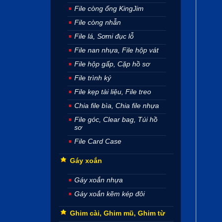
File còng ống KingJim
File còng nhẫn
File lá, Sơmi đục lỗ
File nan nhựa, File hộp vát
File hộp gấp, Cặp hồ sơ
File trình ký
File kẹp tài liệu, File treo
Chia file bìa, Chia file nhựa
File góc, Clear bag, Túi hồ
sơ
File Card Case
Gáy xoắn
Gáy xoắn nhựa
Gáy xoắn kẽm kép đôi
Ghim cài, Ghim mũ, Ghim từ