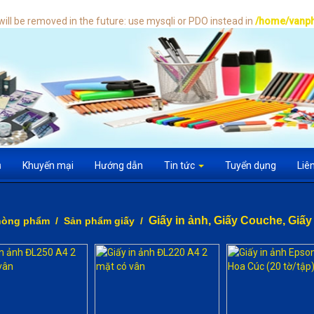
ill be removed in the future: use mysqli or PDO instead in
/home/vanph
ụ
Khuyến mại
Hướng dẫn
Tin tức
Tuyển dụng
Liê
Giấy in ảnh, Giấy Couche, Giấy
hòng phẩm
/
Sản phẩm giấy
/