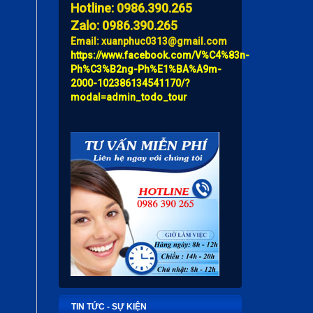
Hotline: 0986.390.265
Zalo: 0986.390.265
Email: xuanphuc0313@gmail.com
https://www.facebook.com/V%C4%83n-
Ph%C3%B2ng-Ph%E1%BA%A9m-
2000-102386134541170/?
modal=admin_todo_tour
TIN TỨC - SỰ KIỆN