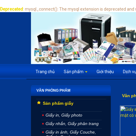
Deprecated
: mysql_connect(): The mysql extension is deprecated and w
Trang chủ
Sản phẩm
Giới thiệu
Dịch v
VĂN PHÒNG PHẨM
Văn p
Sản phẩm giấy
Giấy in, Giấy photo
Giấy nhắn, Giấy phân trang
Giấy in ảnh, Giấy Couche,