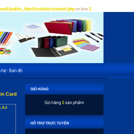
on6/public_html/include/connect.php
on line
2
n hệ - Bản đồ
GIỎ HÀNG
 in Card
Giỏ hàng
0
sản phẩm
HỖ TRỢ TRỰC TUYẾN