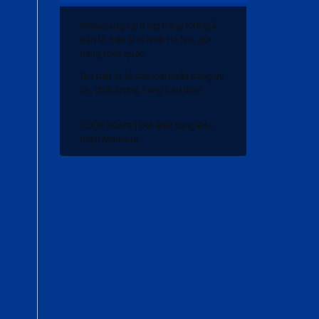
Khẩu trang vải 3 lớp trắng KT5 giá
bán lẻ, bán sỉ rẻ nhất Hà Nội, gửi
hàng toàn quốc
Giá bán sỉ, lẻ các loại khẩu trang uy
tín, chất lượng, hàng bảo đảm
CUỘC SỐNG TƯƠI ĐẸP cùng Bảo
hiểm Manulife
Bảng giá bánh trung thu 2020 và
Chiết khấu
Khẩu trang vải 3 lớp trắng KT5 giá
bán lẻ, bán sỉ rẻ nhất Hà Nội, gửi
hàng toàn quốc
Giá bán sỉ, lẻ các loại khẩu trang uy
tín, chất lượng, hàng bảo đảm
CUỘC SỐNG TƯƠI ĐẸP cùng Bảo