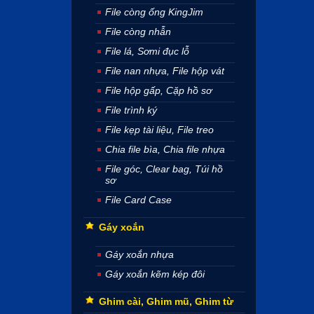
File còng ống KingJim
File còng nhẫn
File lá, Sơmi đục lỗ
File nan nhựa, File hộp vát
File hộp gấp, Cặp hồ sơ
File trình ký
File kẹp tài liệu, File treo
Chia file bìa, Chia file nhựa
File góc, Clear bag, Túi hồ
sơ
File Card Case
Gáy xoắn
Gáy xoắn nhựa
Gáy xoắn kẽm kép đôi
Ghim cài, Ghim mũ, Ghim từ