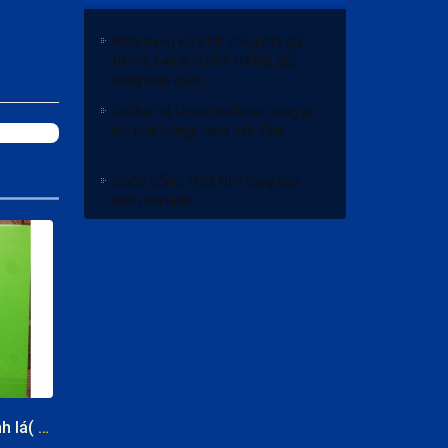
Khẩu trang vải 3 lớp trắng KT5 giá
bán lẻ, bán sỉ rẻ nhất Hà Nội, gửi
hàng toàn quốc
Giá bán sỉ, lẻ các loại khẩu trang uy
tín, chất lượng, hàng bảo đảm
CUỘC SỐNG TƯƠI ĐẸP cùng Bảo
hiểm Manulife
Bảng giá bánh trung thu 2020 và
Chiết khấu
Khẩu trang vải 3 lớp trắng KT5 giá
bán lẻ, bán sỉ rẻ nhất Hà Nội, gửi
hàng toàn quốc
Giá bán sỉ, lẻ các loại khẩu trang uy
tín, chất lượng, hàng bảo đảm
Bìa A4 DL160 xanh lá( màu đặc biệt)