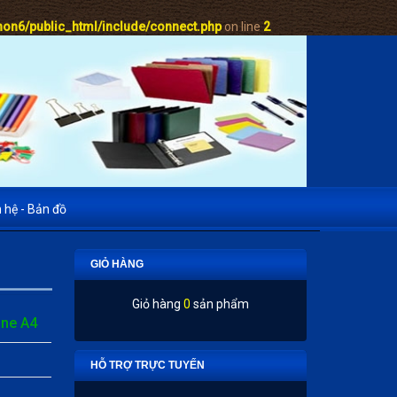
on6/public_html/include/connect.php
on line
2
n hệ - Bản đồ
GIỎ HÀNG
Giỏ hàng
0
sản phẩm
One A4
HỖ TRỢ TRỰC TUYẾN