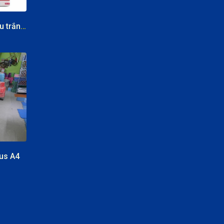
Bìa A3 DL160 màu trắng T&T
us A4