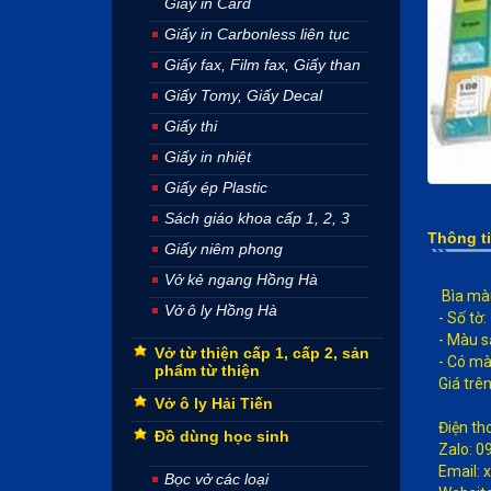
Giấy in Card
Giấy in Carbonless liên tục
Giấy fax, Film fax, Giấy than
Giấy Tomy, Giấy Decal
Giấy thi
Giấy in nhiệt
Giấy ép Plastic
Sách giáo khoa cấp 1, 2, 3
Thông t
Giấy niêm phong
Vở kẻ ngang Hồng Hà
Bìa màu
Vở ô ly Hồng Hà
- Số tờ:
- Màu s
Vở từ thiện cấp 1, cấp 2, sản
- Có mà
phẩm từ thiện
Giá trê
Vở ô ly Hải Tiến
Điện th
Đồ dùng học sinh
​Zalo: 
Email:
Bọc vở các loại