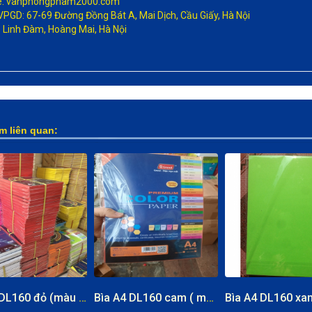
e: vanphongpham2000.com
 VPGD: 67-69 Đường Đồng Bát A, Mai Dịch, Cầu Giấy, Hà Nội
: Linh Đàm, Hoàng Mai, Hà Nội
m liên quan:
Bìa A4 DL160 đỏ (màu đặc biệt)
Bìa A4 DL160 cam ( màu đặc biệt)