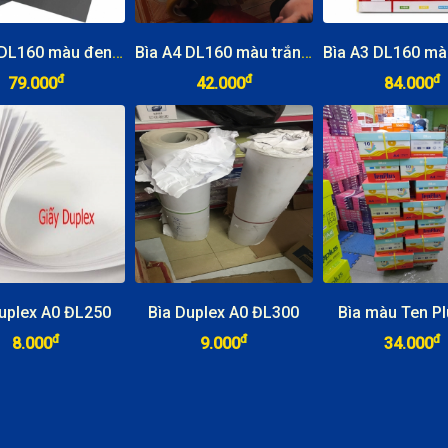
Bìa A4 DL160 màu đen (màu đặc biệt)
Bìa A4 DL160 màu trắng T&T
đ
đ
đ
79.000
42.000
84.000
uplex A0 ĐL250
Bìa Duplex A0 ĐL300
Bìa màu Ten Pl
đ
đ
đ
8.000
9.000
34.000