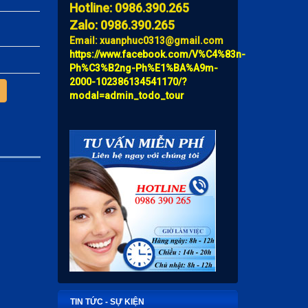
Hotline: 0986.390.265
Zalo: 0986.390.265
Email: xuanphuc0313@gmail.com
https://www.facebook.com/V%C4%83n-
Ph%C3%B2ng-Ph%E1%BA%A9m-
2000-102386134541170/?
modal=admin_todo_tour
TIN TỨC - SỰ KIỆN