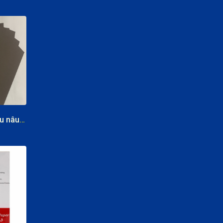
CUỘC SỐNG TƯƠI ĐẸP cùng Bảo
hiểm Manulife
Bìa A4 DL160 màu nâu (màu đặc biệt)