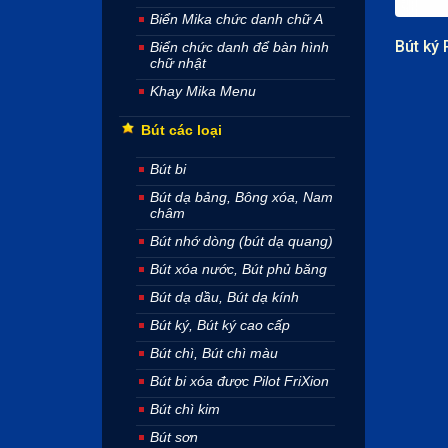
Biển Mika chức danh chữ A
Biển chức danh để bàn hình
chữ nhật
Khay Mika Menu
Bút các loại
Bút bi
Bút dạ bảng, Bông xóa, Nam
châm
Bút nhớ dòng (bút dạ quang)
Bút xóa nước, Bút phủ băng
Bút dạ dầu, Bút dạ kính
Bút ký, Bút ký cao cấp
Bút chì, Bút chì màu
Bút bi xóa được Pilot FriXion
Bút chì kim
Bút sơn