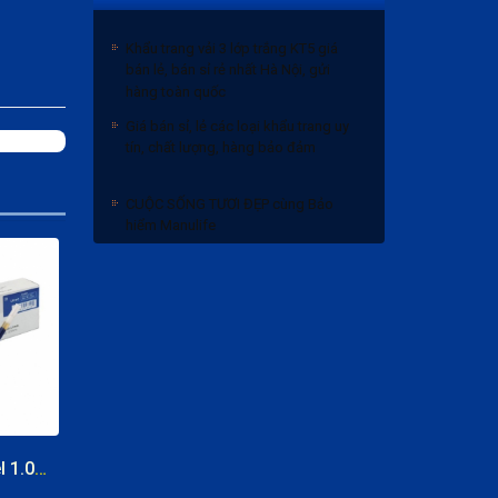
Khẩu trang vải 3 lớp trắng KT5 giá
bán lẻ, bán sỉ rẻ nhất Hà Nội, gửi
hàng toàn quốc
Giá bán sỉ, lẻ các loại khẩu trang uy
tín, chất lượng, hàng bảo đảm
CUỘC SỐNG TƯƠI ĐẸP cùng Bảo
hiểm Manulife
Bảng giá bánh trung thu 2020 và
Chiết khấu
Khẩu trang vải 3 lớp trắng KT5 giá
bán lẻ, bán sỉ rẻ nhất Hà Nội, gửi
hàng toàn quốc
Giá bán sỉ, lẻ các loại khẩu trang uy
tín, chất lượng, hàng bảo đảm
Ruột bút ký Pentel 1.0mm