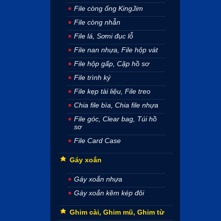
File còng ống KingJim
File còng nhẫn
File lá, Sơmi đục lỗ
File nan nhựa, File hộp vát
File hộp gấp, Cặp hồ sơ
File trình ký
File kẹp tài liệu, File treo
Chia file bìa, Chia file nhựa
File góc, Clear bag, Túi hồ
sơ
File Card Case
Gáy xoắn
Gáy xoắn nhựa
Gáy xoắn kẽm kép đôi
Ghim cài, Ghim mũ, Ghim từ