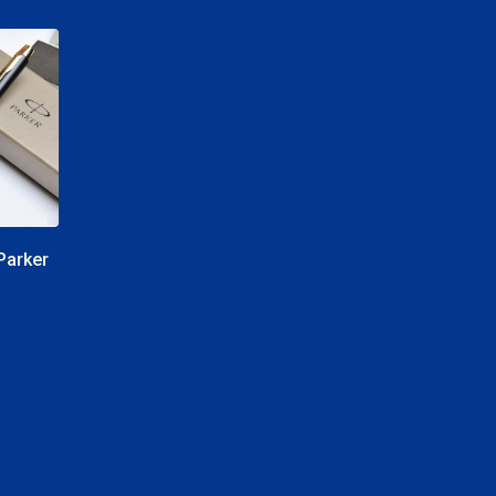
CUỘC SỐNG TƯƠI ĐẸP cùng Bảo
hiểm Manulife
Parker