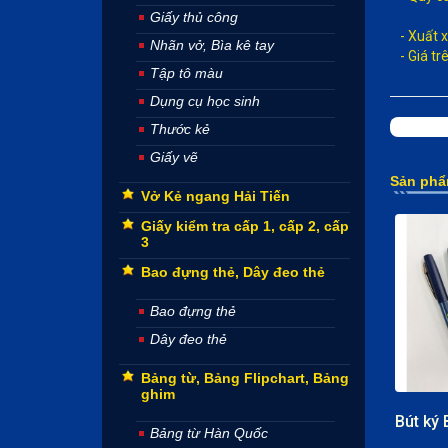
Giấy thủ công
- Xuất 
Nhãn vở, Bìa kê tay
- Giá t
Tập tô màu
Dụng cụ học sinh
Thước kẻ
Giấy vẽ
Sản phẩ
Vở Kẻ ngang Hải Tiến
Giấy kiểm tra cấp 1, cấp 2, cấp
3
Bao đựng thẻ, Dây đeo thẻ
Bao đựng thẻ
Dây đeo thẻ
Bảng từ, Bảng Flipchart, Bảng
ghim
Bảng từ Hàn Quốc