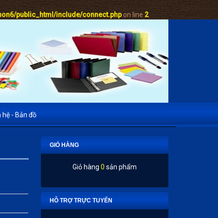
on6/public_html/include/connect.php
on line
2
n hệ - Bản đồ
GIỎ HÀNG
Giỏ hàng
0
sản phẩm
HỖ TRỢ TRỰC TUYẾN