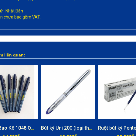
xứ : Nhật Bản
rên chưa bao gồm VAT.
m liên quan:
Bút ký Bao Kê 1048 Office
Bút ký Uni 200 (loại thường)