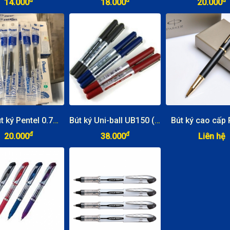
đ
đ
đ
14.000
18.000
20.000
Ruột bút ký Pentel 0.7mm
Bút ký Uni-ball UB150 (loại xịn)
Bút ký cao cấp 
đ
đ
20.000
38.000
Liên hệ