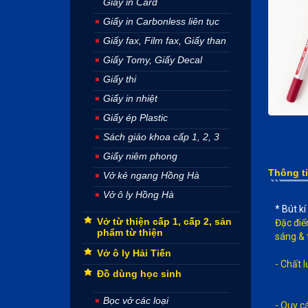
Giấy in Card
Giấy in Carbonless liên tục
Giấy fax, Film fax, Giấy than
Giấy Tomy, Giấy Decal
Giấy thi
Giấy in nhiệt
Giấy ép Plastic
Sách giáo khoa cấp 1, 2, 3
Giấy niêm phong
Thông t
Vở kẻ ngang Hồng Hà
Vở ô ly Hồng Hà
* Bút kí
Vở từ thiện cấp 1, cấp 2, sản
Đặc điể
phẩm từ thiện
sáng & 
Vở ô ly Hải Tiến
- Chất 
Đồ dùng học sinh
Bọc vở các loại
- Quy c