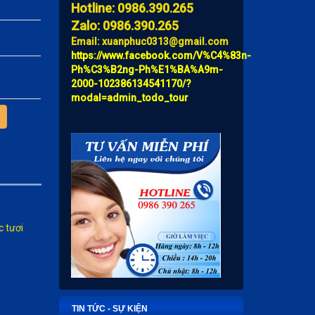
Hotline: 0986.390.265
Zalo: 0986.390.265
Email: xuanphuc0313@gmail.com
https://www.facebook.com/V%C4%83n-
Ph%C3%B2ng-Ph%E1%BA%A9m-
2000-102386134541170/?
modal=admin_todo_tour
 tươi
TIN TỨC - SỰ KIỆN