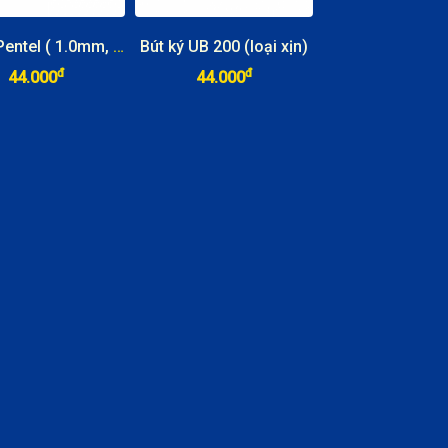
Bút ký Pentel ( 1.0mm, 0.7mm)
Bút ký UB 200 (loại xịn)
đ
đ
44.000
44.000