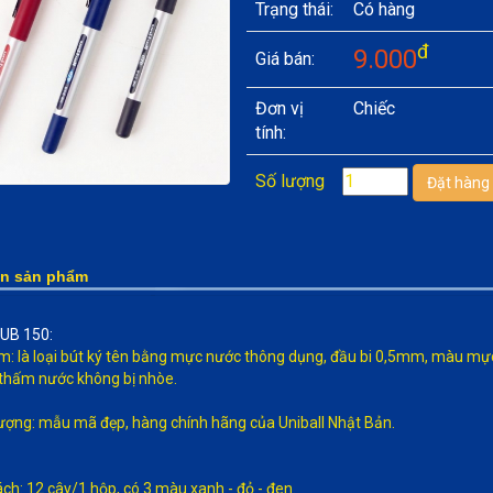
Trạng thái:
Có hàng
đ
9.000
Giá bán:
Đơn vị
Chiếc
tính:
Số lượng
in sản phẩm
 UB 150:
m: là loại bút ký tên bằng mực nước thông dụng, đầu bi 0,5mm, màu mực
thấm nước không bị nhòe.
lượng: mẫu mã đẹp, hàng chính hãng của Uniball Nhật Bản.
ách: 12 cây/1 hộp, có 3 màu xanh - đỏ - đen.