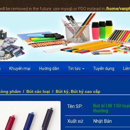
ill be removed in the future: use mysqli or PDO instead in
/home/vanph
ụ
Khuyến mại
Hướng dẫn
Tin tức
Tuyển dụng
Liê
hòng phẩm
/
Bút các loại
/
Bút ký, Bút ký cao cấp
Bút kí UB 150 loại
Tên SP:
thường
Xuất xứ:
Nhật Bản