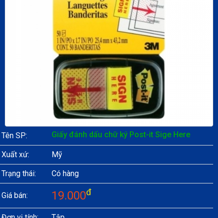
Giấy đánh dấu chữ ký Post-it Sige Here
Tên SP:
Xuất xứ:
Mỹ
Trạng thái:
Có hàng
đ
19.000
Giá bán:
Đơn vị tính:
Tập