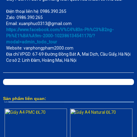
Điện thoại liên hệ: 0986.390.265
​Zalo: 0986.390.265
Email: xuanphuc0313@gmail.com
https://www.facebook.com/V%C4%83n-Ph%C3%B2ng-
Ph%E1%BA%A9m-2000-102386134541170/?
modal=admin_todo_tour
Website: vanphongpham2000.com
Địa chỉ VPGD: 67-69 Đường Đồng Bát A, Mai Dịch, Cầu Giấy, Hà Nội
Cơ sở 2: Linh Đàm, Hoàng Mai, Hà Nội
Sản phẩm liên quan: