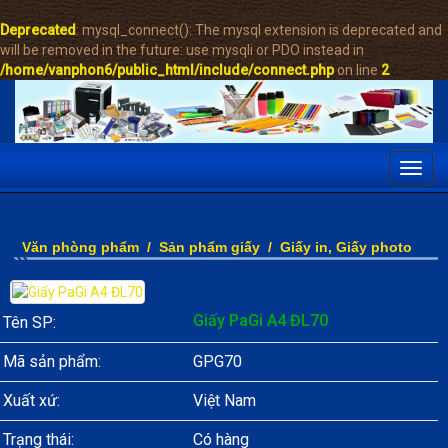
Deprecated
: mysql_connect(): The mysql extension is deprecated and
will be removed in the future: use mysqli or PDO instead in
/home/vanphon6/public_html/include/connect.php
on line
2
Toggl
navig
Văn phòng phẩm
/
Sản phẩm giấy
/
Giấy in, Giấy photo
Giấy PaGi A4 ĐL70
Tên SP:
Mã sản phẩm:
GPG70
Xuất xứ:
Việt Nam
Trạng thái:
Có hàng