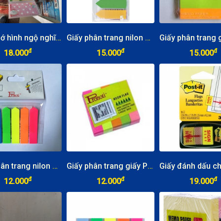
Giấy nhớ hình ngộ nghĩng (6 tập/dây)
Giấy phân trang nilon Deli 5 màu
đ
đ
đ
18.000
15.000
15.000
Giấy phân trang nilon Pronoti 5 màu
Giấy phân trang giấy Pronoti 5 màu
đ
đ
đ
12.000
12.000
19.000