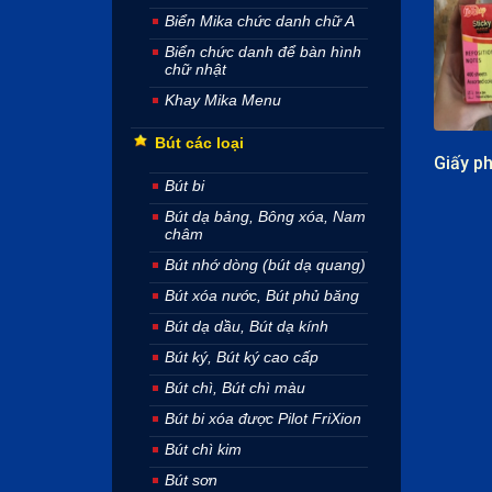
Biển Mika chức danh chữ A
Biển chức danh để bàn hình
chữ nhật
Khay Mika Menu
Bút các loại
Bút bi
Bút dạ bảng, Bông xóa, Nam
châm
Bút nhớ dòng (bút dạ quang)
Bút xóa nước, Bút phủ băng
Bút dạ dầu, Bút dạ kính
Bút ký, Bút ký cao cấp
Bút chì, Bút chì màu
Bút bi xóa được Pilot FriXion
Bút chì kim
Bút sơn