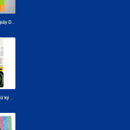
Giấy phân trang giấy Deli 5 màu
Giấy đánh dấu chữ ký Post-it Sige Here