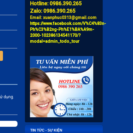
Hotline: 0986.390.265
Zalo: 0986.390.265
Email: xuanphuc0313@gmail.com
https://www.facebook.com/V%C4%83n-
Ph%C3%B2ng-Ph%E1%BA%A9m-
2000-102386134541170/?
modal=admin_todo_tour
sử dụng.
TIN TỨC - SỰ KIỆN