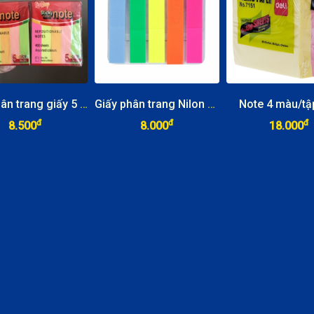
Giấy phân trang giấy 5 màu
Giấy phân trang Nilon 5 màu
Note 4 màu/tậ
đ
đ
đ
8.500
8.000
18.000