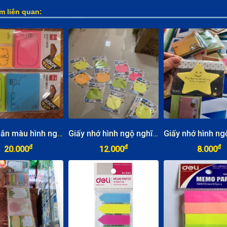
m liên quan:
Giấy nhắn màu hình nghộ nghĩnh Deli A55502
Giấy nhớ hình ngộ nghĩnh
đ
đ
đ
20.000
12.000
8.000