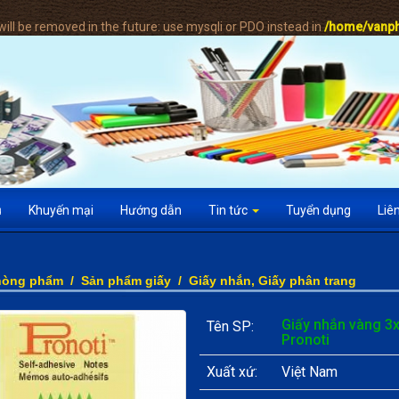
ill be removed in the future: use mysqli or PDO instead in
/home/vanph
ụ
Khuyến mại
Hướng dẫn
Tin tức
Tuyển dụng
Liê
hòng phẩm
/
Sản phẩm giấy
/
Giấy nhắn, Giấy phân trang
Giấy nhắn vàng 3
Tên SP:
Pronoti
Xuất xứ:
Việt Nam