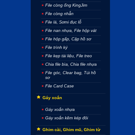
File còng ống KingJim
File còng nhẫn
File lá, Sơmi đục lỗ
File nan nhựa, File hộp vát
File hộp gấp, Cặp hồ sơ
File trình ký
File kẹp tài liệu, File treo
Chia file bìa, Chia file nhựa
File góc, Clear bag, Túi hồ
sơ
File Card Case
Gáy xoắn
Gáy xoắn nhựa
Gáy xoắn kẽm kép đôi
Ghim cài, Ghim mũ, Ghim từ