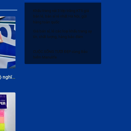
Khẩu trang vải 3 lớp trắng KT5 giá
bán lẻ, bán sỉ rẻ nhất Hà Nội, gửi
hàng toàn quốc
Giá bán sỉ, lẻ các loại khẩu trang uy
tín, chất lượng, hàng bảo đảm
CUỘC SỐNG TƯƠI ĐẸP cùng Bảo
hiểm Manulife
Bảng giá bánh trung thu 2020 và
Chiết khấu
Giấy nhớ hình ngộ nghĩng
Khẩu trang vải 3 lớp trắng KT5 giá
bán lẻ, bán sỉ rẻ nhất Hà Nội, gửi
hàng toàn quốc
Giá bán sỉ, lẻ các loại khẩu trang uy
tín, chất lượng, hàng bảo đảm
CUỘC SỐNG TƯƠI ĐẸP cùng Bảo
hiểm Manulife