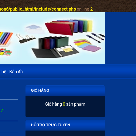
on6/public_html/include/connect.php
on line
2
n hệ - Bản đồ
GIỎ HÀNG
Giỏ hàng
0
sản phẩm
x2
HỖ TRỢ TRỰC TUYẾN