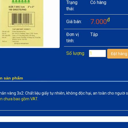
Trạng
Có hàng
thái:
đ
7.000
Giá bán:
Đơn vị
Tập
tính:
Số lượng
in sản phẩm
nhắn vàng 3x2: Chất liệu giấy tự nhiên, không độc hại, an toàn cho người 
rên chưa bao gồm VAT.