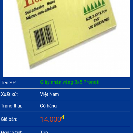
Giấy nhắn vàng 3x5 Pronoti
Tên SP:
Xuất xứ:
Việt Nam
Trạng thái:
Có hàng
đ
14.000
Giá bán:
Đơn vị tính:
Tập