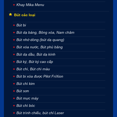
Khay Mika Menu
Bút các loại
Bút bi
Bút dạ bảng, Bông xóa, Nam châm
Bút nhớ dòng (bút dạ quang)
Bút xóa nước, Bút phủ băng
Bút dạ dầu, Bút dạ kính
Bút ký, Bút ký cao cấp
Bút chì, Bút chì màu
Bút bi xóa được Pilot FriXion
Bút chì kim
Bút sơn
Bút mực máy
Bút chì bóc
Bút trình chiếu, bút chỉ Laser