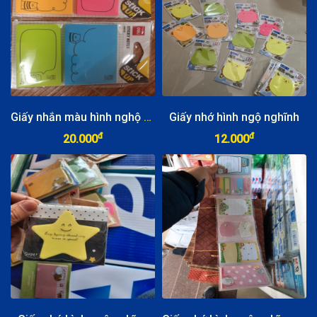
Giấy nhắn màu hình nghộ nghĩnh Deli A55502
Giấy nhớ hình ngộ nghĩnh
đ
đ
20.000
12.000