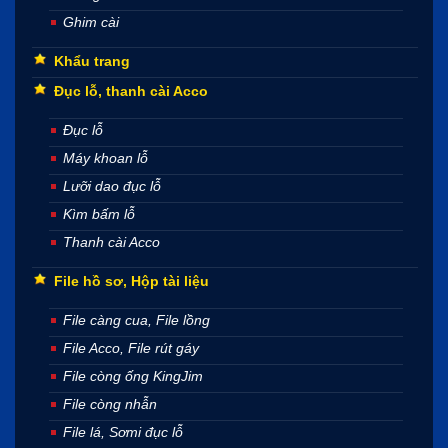
Ghim cài
Khẩu trang
Đục lỗ, thanh cài Acco
Đục lỗ
Máy khoan lỗ
Lưỡi dao đục lỗ
Kìm bấm lỗ
Thanh cài Acco
File hồ sơ, Hộp tài liệu
File càng cua, File lồng
File Acco, File rút gáy
File còng ống KingJim
File còng nhẫn
File lá, Sơmi đục lỗ