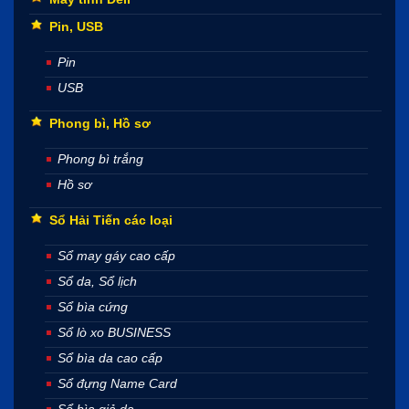
Pin, USB
Pin
USB
Phong bì, Hồ sơ
Phong bì trắng
Hồ sơ
Sổ Hải Tiến các loại
Sổ may gáy cao cấp
Sổ da, Sổ lịch
Sổ bìa cứng
Sổ lò xo BUSINESS
Sổ bìa da cao cấp
Sổ đựng Name Card
Sổ bìa giả da