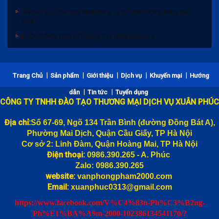
Giá bán sỉ, lẻ các loại khẩu trang uy tín, chất lượng, hàng bảo
đảm
CUỘC SỐNG TƯƠI ĐẸP cùng Bảo hiểm Manulife
Bảng giá bánh trung thu 2020 và Chiết khấu
|
|
|
|
|
Trang Chủ
Sản phẩm
Giới thiệu
Dịch vụ
Khuyến mại
Hướng
Khẩu trang vải 3 lớp trắng KT5 giá bán lẻ, bán sỉ rẻ nhất Hà Nội,
gửi hàng toàn quốc
|
|
dẫn
Tin tức
Tuyển dụng
Giá bán sỉ, lẻ các loại khẩu trang uy tín, chất lượng, hàng bảo
CÔNG TY TNHH ĐÀO TẠO THƯƠNG MẠI DỊCH VỤ XUÂN PHÚC
đảm
Địa chỉ:
Số 67-69, Ngõ 134 Trần Bình (đường
Đồng Bát A),
CUỘC SỐNG TƯƠI ĐẸP cùng Bảo hiểm Manulife
Phường Mai Dịch, Quận Cầu Giấy, TP Hà Nội
Cơ sở 2: Linh Đàm, Quận Hoàng Mai, TP Hà Nội
Điện thoại:
0986.390.265 - A. Phúc
Zalo: 0986.390.265
website:
vanphongpham2000.com
Email:
xuanphuc0313@gmail.com
https://www.facebook.com/V%C4%83n-Ph%C3%B2ng-
Ph%E1%BA%A9m-2000-102386134541170/?