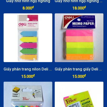
Giấy nhớ hình ngộ nghĩng
Giấy nhớ hình ngộ nghĩng (6 tập/dây)
đ
đ
8.000
18.000
Giấy phân trang nilon Deli 5 màu
Giấy phân trang giấy Deli 5 màu
đ
đ
15.000
15.000