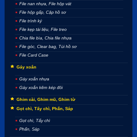
File nan nhựa, File hộp vát
File hộp gấp, Cặp hồ sơ
File trình ký
File kẹp tài liệu, File treo
Chia file bìa, Chia file nhựa
File góc, Clear bag, Túi hồ sơ
File Card Case
Gáy xoắn
Gáy xoắn nhựa
Gáy xoắn kẽm kép đôi
Ghim cài, Ghim mũ, Ghim từ
Gọt chì, Tẩy chì, Phấn, Sáp
Gọt chì, Tẩy chì
Phấn, Sáp