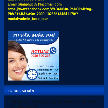
Email: xuanphuc0313@gmail.com
https://www.facebook.com/V%C4%83n-Ph%C3%B2ng-
Ph%E1%BA%A9m-2000-102386134541170/?
modal=admin_todo_tour
TIN TỨC - SỰ KIỆN
Khẩu trang vải 3 lớp trắng KT5 giá bán lẻ, bán sỉ rẻ nhất Hà Nội,
gửi hàng toàn quốc